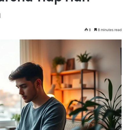
h
8
8 minutes read