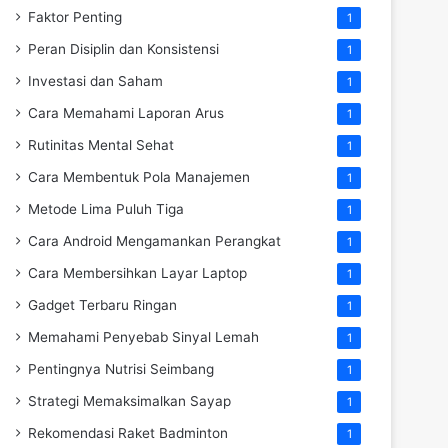
Faktor Penting
1
Peran Disiplin dan Konsistensi
1
Investasi dan Saham
1
Cara Memahami Laporan Arus
1
Rutinitas Mental Sehat
1
Cara Membentuk Pola Manajemen
1
Metode Lima Puluh Tiga
1
Cara Android Mengamankan Perangkat
1
Cara Membersihkan Layar Laptop
1
Gadget Terbaru Ringan
1
Memahami Penyebab Sinyal Lemah
1
Pentingnya Nutrisi Seimbang
1
Strategi Memaksimalkan Sayap
1
Rekomendasi Raket Badminton
1