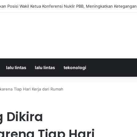
orban Kecelakaan KRL dan KA Argo Bromo di Bekasi Timur, 14 Meninggal
lalu lintas
lalu lintas
tekonologi
karena Tiap Hari Kerja dari Rumah
g Dikira
rena Tiap Hari