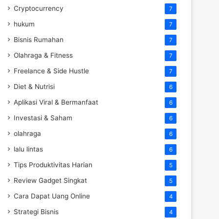
Cryptocurrency
7
hukum
7
Bisnis Rumahan
7
Olahraga & Fitness
7
Freelance & Side Hustle
7
Diet & Nutrisi
6
Aplikasi Viral & Bermanfaat
6
Investasi & Saham
6
olahraga
6
lalu lintas
6
Tips Produktivitas Harian
5
Review Gadget Singkat
5
Cara Dapat Uang Online
4
Strategi Bisnis
4