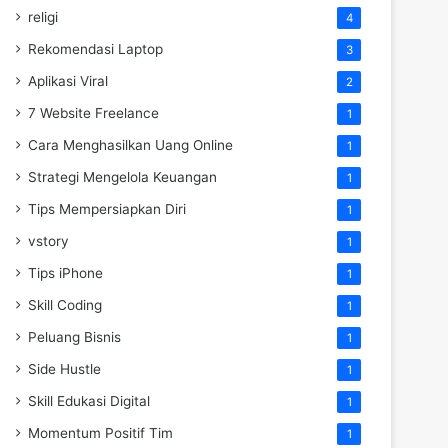
religi
4
Rekomendasi Laptop
3
Aplikasi Viral
2
7 Website Freelance
1
Cara Menghasilkan Uang Online
1
Strategi Mengelola Keuangan
1
Tips Mempersiapkan Diri
1
vstory
1
Tips iPhone
1
Skill Coding
1
Peluang Bisnis
1
Side Hustle
1
Skill Edukasi Digital
1
Momentum Positif Tim
1