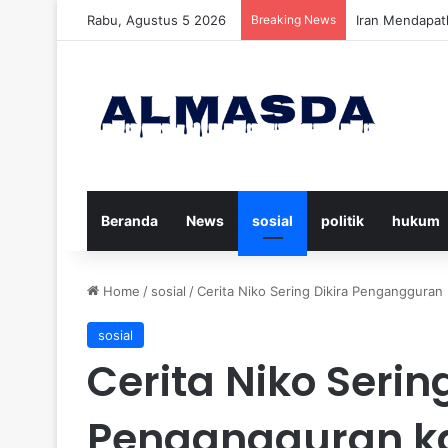
Rabu, Agustus 5 2026
Breaking News
Daftar Nama K
Beranda
News
sosial
politik
hukum
Home
/
sosial
/
Cerita Niko Sering Dikira Pengangguran 
sosial
Cerita Niko Serin
Pengangguran ka