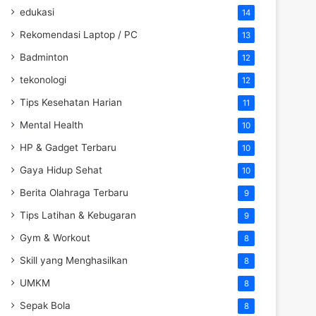
edukasi
14
Rekomendasi Laptop / PC
13
Badminton
12
tekonologi
12
Tips Kesehatan Harian
11
Mental Health
10
HP & Gadget Terbaru
10
Gaya Hidup Sehat
10
Berita Olahraga Terbaru
9
Tips Latihan & Kebugaran
9
Gym & Workout
8
Skill yang Menghasilkan
8
UMKM
8
Sepak Bola
8