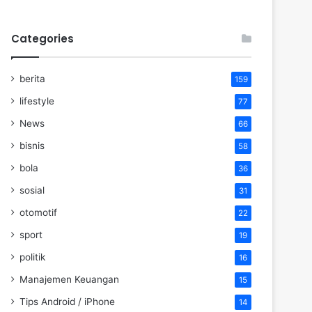
Categories
berita
159
lifestyle
77
News
66
bisnis
58
bola
36
sosial
31
otomotif
22
sport
19
politik
16
Manajemen Keuangan
15
Tips Android / iPhone
14