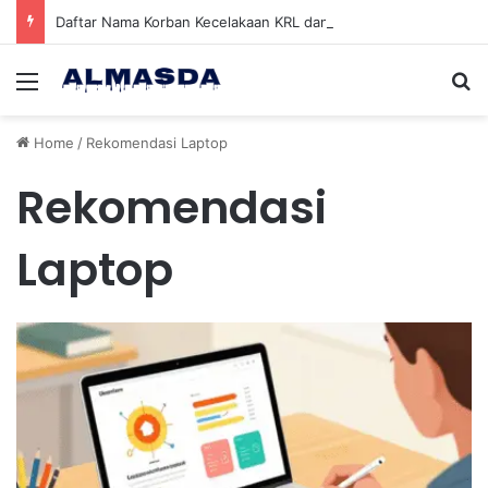
Daftar Nama Korban Kecelakaan KRL dan KA Argo Bromo di Bekasi Timur, 14 Meninggal dan 84 Terluka
Menu
Se
Home
/
Rekomendasi Laptop
Rekomendasi
Laptop