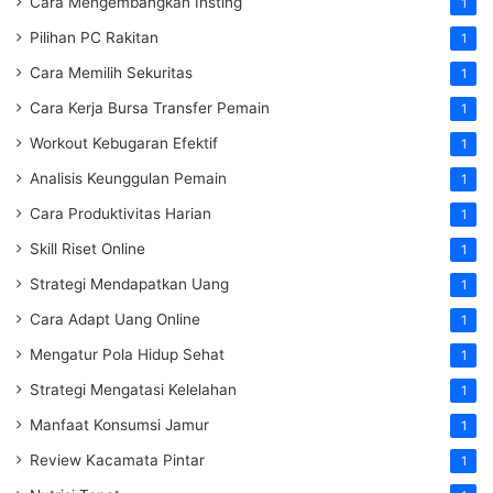
Cara Mengembangkan Insting
1
Pilihan PC Rakitan
1
Cara Memilih Sekuritas
1
Cara Kerja Bursa Transfer Pemain
1
Workout Kebugaran Efektif
1
Analisis Keunggulan Pemain
1
Cara Produktivitas Harian
1
Skill Riset Online
1
Strategi Mendapatkan Uang
1
Cara Adapt Uang Online
1
Mengatur Pola Hidup Sehat
1
Strategi Mengatasi Kelelahan
1
Manfaat Konsumsi Jamur
1
Review Kacamata Pintar
1