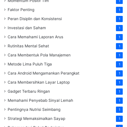
Momentum Positif Tim
1
Faktor Penting
1
Peran Disiplin dan Konsistensi
1
Investasi dan Saham
1
Cara Memahami Laporan Arus
1
Rutinitas Mental Sehat
1
Cara Membentuk Pola Manajemen
1
Metode Lima Puluh Tiga
1
Cara Android Mengamankan Perangkat
1
Cara Membersihkan Layar Laptop
1
Gadget Terbaru Ringan
1
Memahami Penyebab Sinyal Lemah
1
Pentingnya Nutrisi Seimbang
1
Strategi Memaksimalkan Sayap
1