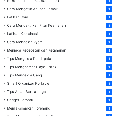
Rekomendasi Raket Badminton
1
Cara Mengatur Asupan Lemak
1
Latihan Gym
1
Cara Mengaktifkan Fitur Keamanan
1
Latihan Koordinasi
1
Cara Mengolah Ayam
1
Menjaga Kecepatan dan Ketahanan
1
Tips Mengelola Pendapatan
1
Tips Menghemat Biaya Listrik
1
Tips Mengelola Uang
1
Smart Organizer Portable
1
Tips Aman Berolahraga
1
Gadget Terbaru
1
Memaksimalkan Forehand
1