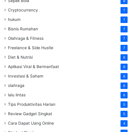
Sepak Bola
8
Cryptocurrency
7
hukum
7
Bisnis Rumahan
7
Olahraga & Fitness
7
Freelance & Side Hustle
7
Diet & Nutrisi
6
Aplikasi Viral & Bermanfaat
6
Investasi & Saham
6
olahraga
6
lalu lintas
6
Tips Produktivitas Harian
5
Review Gadget Singkat
5
Cara Dapat Uang Online
4