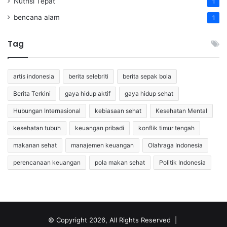
Nutrisi Tepat
1
bencana alam
1
Tag
artis indonesia
berita selebriti
berita sepak bola
Berita Terkini
gaya hidup aktif
gaya hidup sehat
Hubungan Internasional
kebiasaan sehat
Kesehatan Mental
kesehatan tubuh
keuangan pribadi
konflik timur tengah
makanan sehat
manajemen keuangan
Olahraga Indonesia
perencanaan keuangan
pola makan sehat
Politik Indonesia
© Copyright 2026, All Rights Reserved |