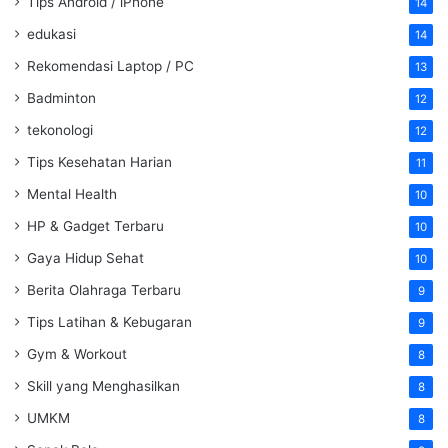
Tips Android / iPhone
14
edukasi
14
Rekomendasi Laptop / PC
13
Badminton
12
tekonologi
12
Tips Kesehatan Harian
11
Mental Health
10
HP & Gadget Terbaru
10
Gaya Hidup Sehat
10
Berita Olahraga Terbaru
9
Tips Latihan & Kebugaran
9
Gym & Workout
8
Skill yang Menghasilkan
8
UMKM
8