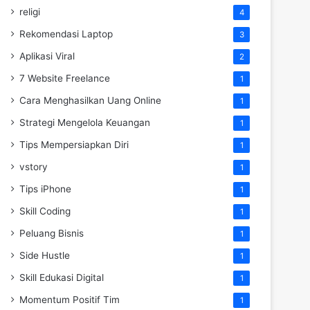
religi
4
Rekomendasi Laptop
3
Aplikasi Viral
2
7 Website Freelance
1
Cara Menghasilkan Uang Online
1
Strategi Mengelola Keuangan
1
Tips Mempersiapkan Diri
1
vstory
1
Tips iPhone
1
Skill Coding
1
Peluang Bisnis
1
Side Hustle
1
Skill Edukasi Digital
1
Momentum Positif Tim
1