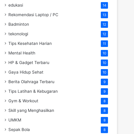
edukasi
14
Rekomendasi Laptop / PC
13
Badminton
12
tekonologi
12
Tips Kesehatan Harian
11
Mental Health
10
HP & Gadget Terbaru
10
Gaya Hidup Sehat
10
Berita Olahraga Terbaru
9
Tips Latihan & Kebugaran
9
Gym & Workout
8
Skill yang Menghasilkan
8
UMKM
8
Sepak Bola
8