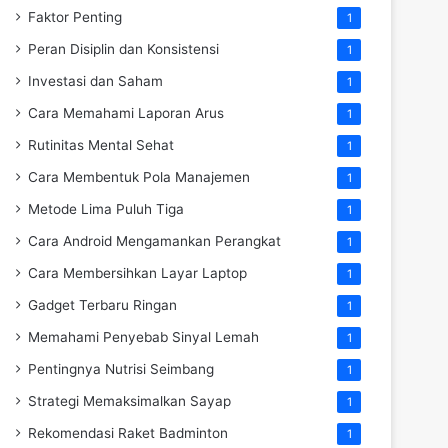
Faktor Penting
1
Peran Disiplin dan Konsistensi
1
Investasi dan Saham
1
Cara Memahami Laporan Arus
1
Rutinitas Mental Sehat
1
Cara Membentuk Pola Manajemen
1
Metode Lima Puluh Tiga
1
Cara Android Mengamankan Perangkat
1
Cara Membersihkan Layar Laptop
1
Gadget Terbaru Ringan
1
Memahami Penyebab Sinyal Lemah
1
Pentingnya Nutrisi Seimbang
1
Strategi Memaksimalkan Sayap
1
Rekomendasi Raket Badminton
1