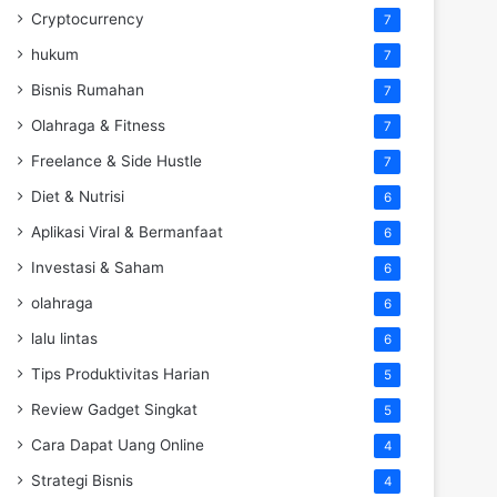
Cryptocurrency
7
hukum
7
Bisnis Rumahan
7
Olahraga & Fitness
7
Freelance & Side Hustle
7
Diet & Nutrisi
6
Aplikasi Viral & Bermanfaat
6
Investasi & Saham
6
olahraga
6
lalu lintas
6
Tips Produktivitas Harian
5
Review Gadget Singkat
5
Cara Dapat Uang Online
4
Strategi Bisnis
4