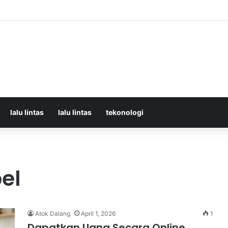
orban Kecelakaan KRL dan KA Argo Bromo di Bekasi Timur, 14 Meninggal
lalu lintas
lalu lintas
tekonologi
el
Atok Dalang
April 1, 2026
1
Dapatkan Uang Secara Online