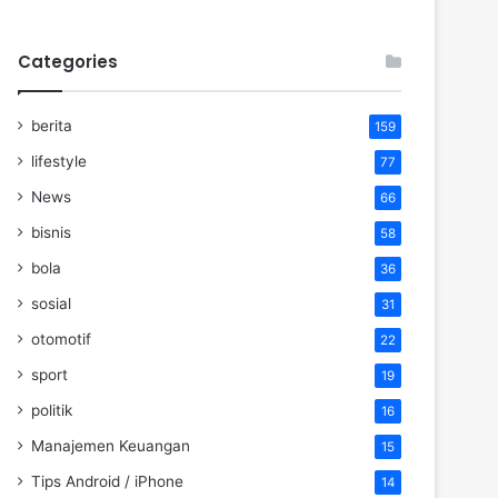
Categories
berita
159
lifestyle
77
News
66
bisnis
58
bola
36
sosial
31
otomotif
22
sport
19
politik
16
Manajemen Keuangan
15
Tips Android / iPhone
14