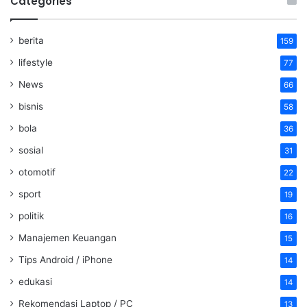
Categories
berita
159
lifestyle
77
News
66
bisnis
58
bola
36
sosial
31
otomotif
22
sport
19
politik
16
Manajemen Keuangan
15
Tips Android / iPhone
14
edukasi
14
Rekomendasi Laptop / PC
13