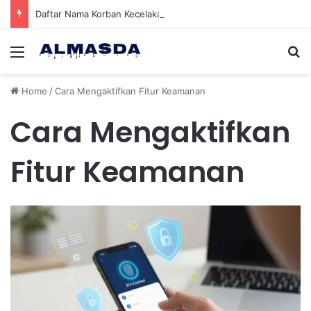
Daftar Nama Korban Kecelakaan KRL dan KA Argo Bromo di Bekasi Timur, 14 Meninggal dan 84 Terluka
Menu
Se
Home
/
Cara Mengaktifkan Fitur Keamanan
Cara Mengaktifkan
Fitur Keamanan