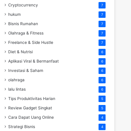
Cryptocurrency
7
hukum
7
Bisnis Rumahan
7
Olahraga & Fitness
7
Freelance & Side Hustle
7
Diet & Nutrisi
6
Aplikasi Viral & Bermanfaat
6
Investasi & Saham
6
olahraga
6
lalu lintas
6
Tips Produktivitas Harian
5
Review Gadget Singkat
5
Cara Dapat Uang Online
4
Strategi Bisnis
4