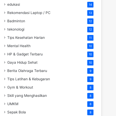
edukasi
14
Rekomendasi Laptop / PC
13
Badminton
12
tekonologi
12
Tips Kesehatan Harian
11
Mental Health
10
HP & Gadget Terbaru
10
Gaya Hidup Sehat
10
Berita Olahraga Terbaru
9
Tips Latihan & Kebugaran
9
Gym & Workout
8
Skill yang Menghasilkan
8
UMKM
8
Sepak Bola
8