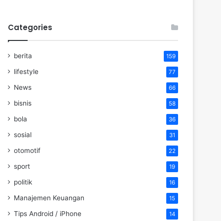
Categories
berita
159
lifestyle
77
News
66
bisnis
58
bola
36
sosial
31
otomotif
22
sport
19
politik
16
Manajemen Keuangan
15
Tips Android / iPhone
14