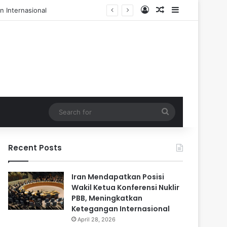
Log In
Random Article
Sidebar
l dan 84 Terluka
Search
for
Recent Posts
Iran Mendapatkan Posisi
Wakil Ketua Konferensi Nuklir
PBB, Meningkatkan
Ketegangan Internasional
April 28, 2026