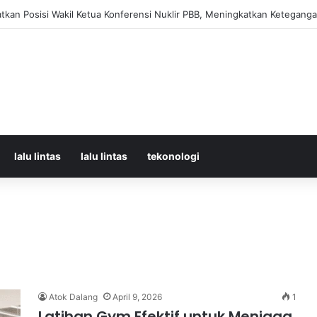
Korban Kecelakaan KRL dan KA Argo Bromo di Bekasi Timur, 14 Meningga
lalu lintas
lalu lintas
tekonologi
Atok Dalang
April 9, 2026
1
Latihan Gym Efektif untuk Menjaga