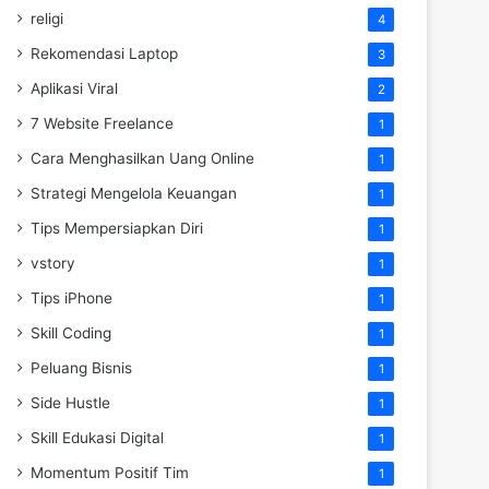
religi
4
Rekomendasi Laptop
3
Aplikasi Viral
2
7 Website Freelance
1
Cara Menghasilkan Uang Online
1
Strategi Mengelola Keuangan
1
Tips Mempersiapkan Diri
1
vstory
1
Tips iPhone
1
Skill Coding
1
Peluang Bisnis
1
Side Hustle
1
Skill Edukasi Digital
1
Momentum Positif Tim
1