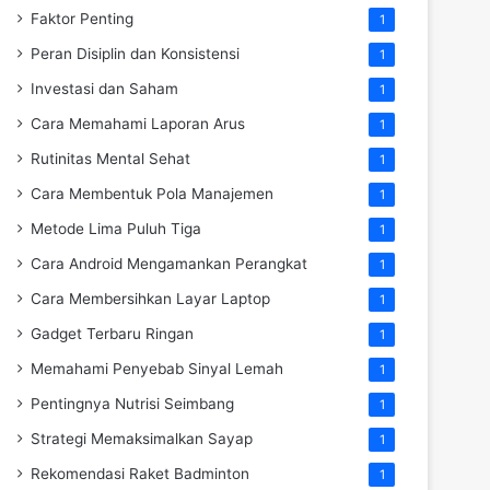
Faktor Penting
1
Peran Disiplin dan Konsistensi
1
Investasi dan Saham
1
Cara Memahami Laporan Arus
1
Rutinitas Mental Sehat
1
Cara Membentuk Pola Manajemen
1
Metode Lima Puluh Tiga
1
Cara Android Mengamankan Perangkat
1
Cara Membersihkan Layar Laptop
1
Gadget Terbaru Ringan
1
Memahami Penyebab Sinyal Lemah
1
Pentingnya Nutrisi Seimbang
1
Strategi Memaksimalkan Sayap
1
Rekomendasi Raket Badminton
1