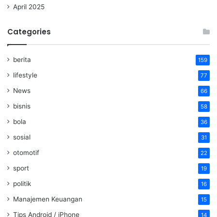
April 2025
Categories
berita
159
lifestyle
77
News
66
bisnis
58
bola
36
sosial
31
otomotif
22
sport
19
politik
16
Manajemen Keuangan
15
Tips Android / iPhone
14