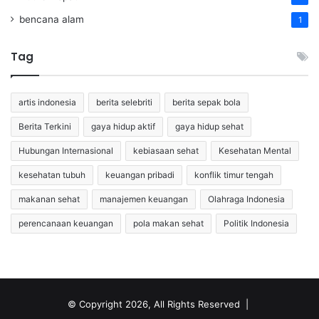
bencana alam
1
Tag
artis indonesia
berita selebriti
berita sepak bola
Berita Terkini
gaya hidup aktif
gaya hidup sehat
Hubungan Internasional
kebiasaan sehat
Kesehatan Mental
kesehatan tubuh
keuangan pribadi
konflik timur tengah
makanan sehat
manajemen keuangan
Olahraga Indonesia
perencanaan keuangan
pola makan sehat
Politik Indonesia
© Copyright 2026, All Rights Reserved |