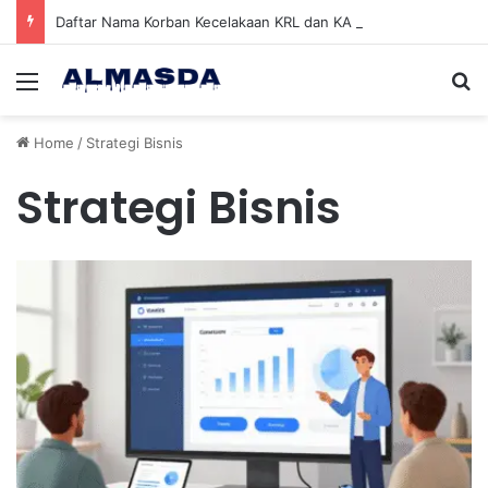
Daftar Nama Korban Kecelakaan KRL dan KA Argo Bromo di Bekasi Timur, 14 Meninggal dan 84 Terluka
Menu
Se
Home
/
Strategi Bisnis
Strategi Bisnis