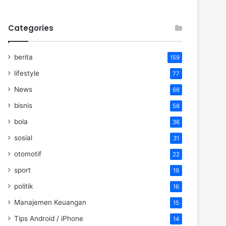
Categories
berita
159
lifestyle
77
News
66
bisnis
58
bola
36
sosial
31
otomotif
22
sport
19
politik
16
Manajemen Keuangan
15
Tips Android / iPhone
14