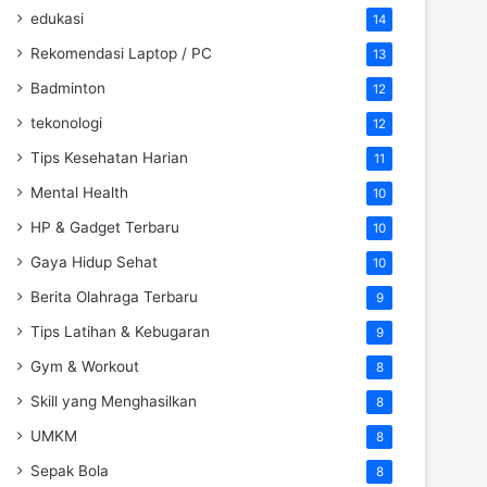
edukasi
14
Rekomendasi Laptop / PC
13
Badminton
12
tekonologi
12
Tips Kesehatan Harian
11
Mental Health
10
HP & Gadget Terbaru
10
Gaya Hidup Sehat
10
Berita Olahraga Terbaru
9
Tips Latihan & Kebugaran
9
Gym & Workout
8
Skill yang Menghasilkan
8
UMKM
8
Sepak Bola
8