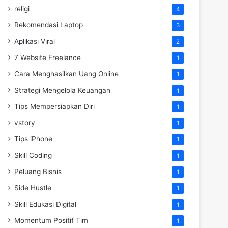
religi
4
Rekomendasi Laptop
3
Aplikasi Viral
2
7 Website Freelance
1
Cara Menghasilkan Uang Online
1
Strategi Mengelola Keuangan
1
Tips Mempersiapkan Diri
1
vstory
1
Tips iPhone
1
Skill Coding
1
Peluang Bisnis
1
Side Hustle
1
Skill Edukasi Digital
1
Momentum Positif Tim
1