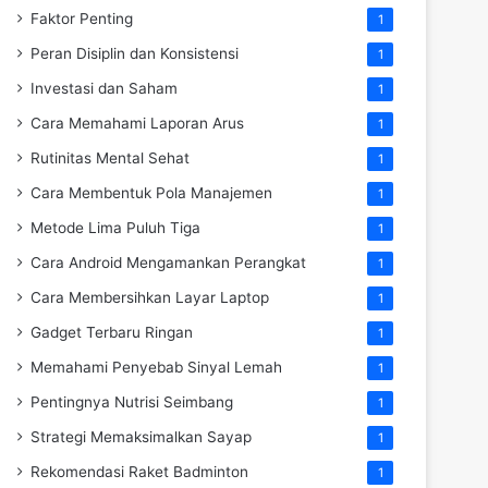
Faktor Penting
1
Peran Disiplin dan Konsistensi
1
Investasi dan Saham
1
Cara Memahami Laporan Arus
1
Rutinitas Mental Sehat
1
Cara Membentuk Pola Manajemen
1
Metode Lima Puluh Tiga
1
Cara Android Mengamankan Perangkat
1
Cara Membersihkan Layar Laptop
1
Gadget Terbaru Ringan
1
Memahami Penyebab Sinyal Lemah
1
Pentingnya Nutrisi Seimbang
1
Strategi Memaksimalkan Sayap
1
Rekomendasi Raket Badminton
1