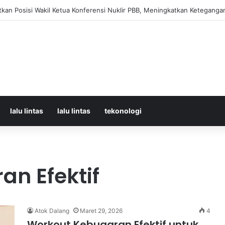
orban Kecelakaan KRL dan KA Argo Bromo di Bekasi Timur, 14 Meninggal
lalu lintas
lalu lintas
tekonologi
n Efektif
Atok Dalang
Maret 29, 2026
4
Workout Kebugaran Efektif untuk