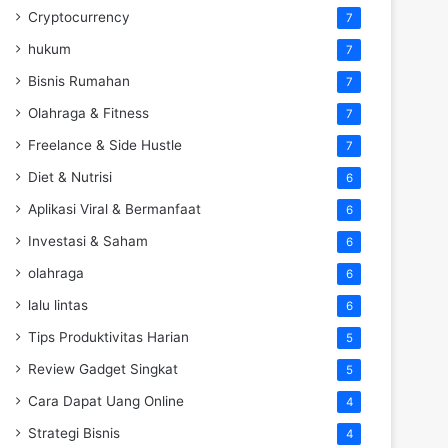
Cryptocurrency
7
hukum
7
Bisnis Rumahan
7
Olahraga & Fitness
7
Freelance & Side Hustle
7
Diet & Nutrisi
6
Aplikasi Viral & Bermanfaat
6
Investasi & Saham
6
olahraga
6
lalu lintas
6
Tips Produktivitas Harian
5
Review Gadget Singkat
5
Cara Dapat Uang Online
4
Strategi Bisnis
4