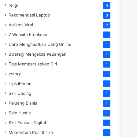
religi
4
Rekomendasi Laptop
3
Aplikasi Viral
2
7 Website Freelance
1
Cara Menghasilkan Uang Online
1
Strategi Mengelola Keuangan
1
Tips Mempersiapkan Diri
1
vstory
1
Tips iPhone
1
Skill Coding
1
Peluang Bisnis
1
Side Hustle
1
Skill Edukasi Digital
1
Momentum Positif Tim
1