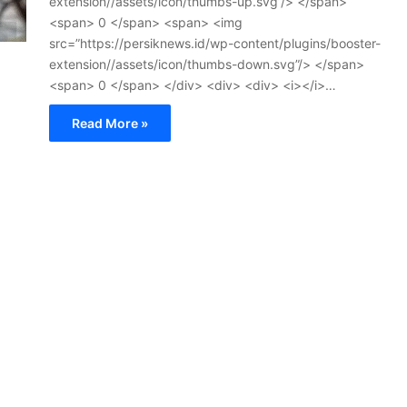
extension//assets/icon/thumbs-up.svg”/> </span>
<span> 0 </span> <span> <img
src=”https://persiknews.id/wp-content/plugins/booster-
extension//assets/icon/thumbs-down.svg”/> </span>
<span> 0 </span> </div> <div> <div> <i></i>…
Read More »