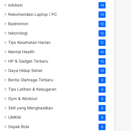
edukasi
14
Rekomendasi Laptop / PC
13
Badminton
12
tekonologi
12
Tips Kesehatan Harian
11
Mental Health
10
HP & Gadget Terbaru
10
Gaya Hidup Sehat
10
Berita Olahraga Terbaru
9
Tips Latihan & Kebugaran
9
Gym & Workout
8
Skill yang Menghasilkan
8
UMKM
8
Sepak Bola
8