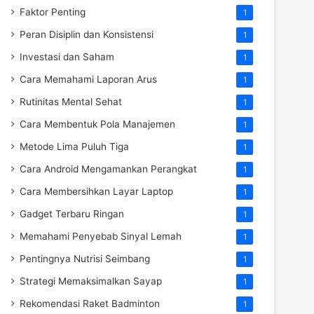
Faktor Penting
1
Peran Disiplin dan Konsistensi
1
Investasi dan Saham
1
Cara Memahami Laporan Arus
1
Rutinitas Mental Sehat
1
Cara Membentuk Pola Manajemen
1
Metode Lima Puluh Tiga
1
Cara Android Mengamankan Perangkat
1
Cara Membersihkan Layar Laptop
1
Gadget Terbaru Ringan
1
Memahami Penyebab Sinyal Lemah
1
Pentingnya Nutrisi Seimbang
1
Strategi Memaksimalkan Sayap
1
Rekomendasi Raket Badminton
1