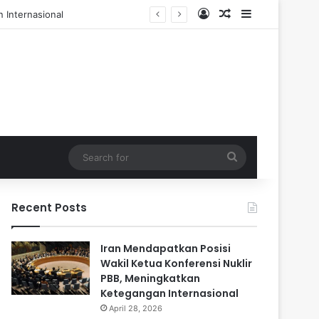
Log In
Random Article
Sidebar
l dan 84 Terluka
Search
for
Recent Posts
Iran Mendapatkan Posisi
Wakil Ketua Konferensi Nuklir
PBB, Meningkatkan
Ketegangan Internasional
April 28, 2026