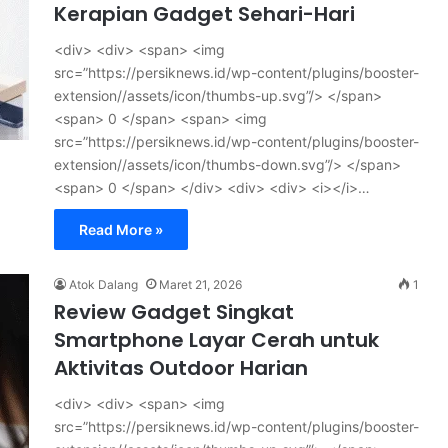
Kerapian Gadget Sehari-Hari
<div> <div> <span> <img
src=”https://persiknews.id/wp-content/plugins/booster-
extension//assets/icon/thumbs-up.svg”/> </span>
<span> 0 </span> <span> <img
src=”https://persiknews.id/wp-content/plugins/booster-
extension//assets/icon/thumbs-down.svg”/> </span>
<span> 0 </span> </div> <div> <div> <i></i>…
Read More »
Atok Dalang
Maret 21, 2026
1
Review Gadget Singkat
Smartphone Layar Cerah untuk
Aktivitas Outdoor Harian
<div> <div> <span> <img
src=”https://persiknews.id/wp-content/plugins/booster-