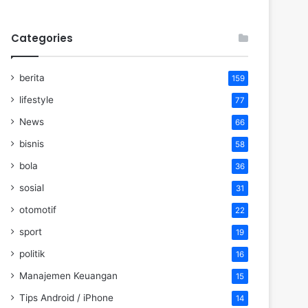
Categories
berita
159
lifestyle
77
News
66
bisnis
58
bola
36
sosial
31
otomotif
22
sport
19
politik
16
Manajemen Keuangan
15
Tips Android / iPhone
14