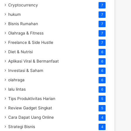
Cryptocurrency
7
hukum
7
Bisnis Rumahan
7
Olahraga & Fitness
7
Freelance & Side Hustle
7
Diet & Nutrisi
6
Aplikasi Viral & Bermanfaat
6
Investasi & Saham
6
olahraga
6
lalu lintas
6
Tips Produktivitas Harian
5
Review Gadget Singkat
5
Cara Dapat Uang Online
4
Strategi Bisnis
4