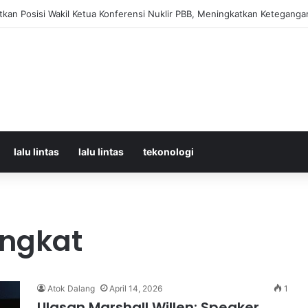
orban Kecelakaan KRL dan KA Argo Bromo di Bekasi Timur, 14 Meningga
lalu lintas
lalu lintas
tekonologi
ingkat
Atok Dalang
April 14, 2026
1
Ulasan Marshall Willen: Speaker