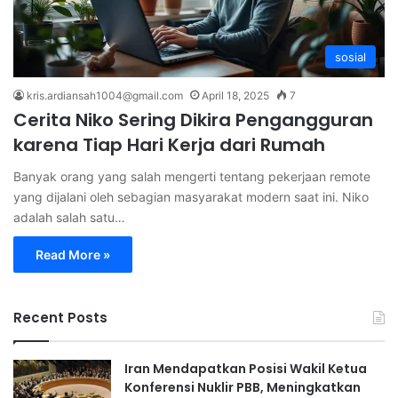
sosial
kris.ardiansah1004@gmail.com
April 18, 2025
7
Cerita Niko Sering Dikira Pengangguran
karena Tiap Hari Kerja dari Rumah
Banyak orang yang salah mengerti tentang pekerjaan remote
yang dijalani oleh sebagian masyarakat modern saat ini. Niko
adalah salah satu…
Read More »
Recent Posts
Iran Mendapatkan Posisi Wakil Ketua
Konferensi Nuklir PBB, Meningkatkan