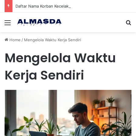
Daftar Nama Korban Kecelakaan KRL dan KA Argo Bromo di Bekasi Timur, 14 Meninggal dan 84 Terluka
Menu
Se
Home
/
Mengelola Waktu Kerja Sendiri
Mengelola Waktu
Kerja Sendiri