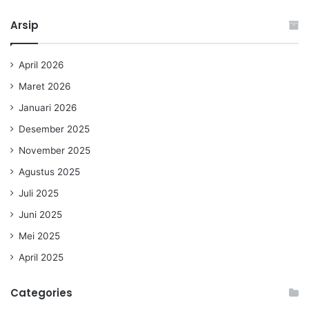
Arsip
April 2026
Maret 2026
Januari 2026
Desember 2025
November 2025
Agustus 2025
Juli 2025
Juni 2025
Mei 2025
April 2025
Categories