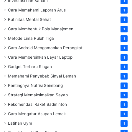
Investasi dan Saham
1
Cara Memahami Laporan Arus
1
Rutinitas Mental Sehat
1
Cara Membentuk Pola Manajemen
1
Metode Lima Puluh Tiga
1
Cara Android Mengamankan Perangkat
1
Cara Membersihkan Layar Laptop
1
Gadget Terbaru Ringan
1
Memahami Penyebab Sinyal Lemah
1
Pentingnya Nutrisi Seimbang
1
Strategi Memaksimalkan Sayap
1
Rekomendasi Raket Badminton
1
Cara Mengatur Asupan Lemak
1
Latihan Gym
1