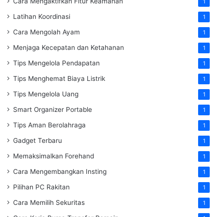
Cara Mengaktifkan Fitur Keamanan
1
Latihan Koordinasi
1
Cara Mengolah Ayam
1
Menjaga Kecepatan dan Ketahanan
1
Tips Mengelola Pendapatan
1
Tips Menghemat Biaya Listrik
1
Tips Mengelola Uang
1
Smart Organizer Portable
1
Tips Aman Berolahraga
1
Gadget Terbaru
1
Memaksimalkan Forehand
1
Cara Mengembangkan Insting
1
Pilihan PC Rakitan
1
Cara Memilih Sekuritas
1