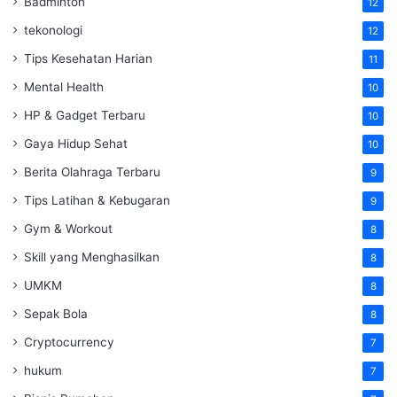
Badminton
12
tekonologi
12
Tips Kesehatan Harian
11
Mental Health
10
HP & Gadget Terbaru
10
Gaya Hidup Sehat
10
Berita Olahraga Terbaru
9
Tips Latihan & Kebugaran
9
Gym & Workout
8
Skill yang Menghasilkan
8
UMKM
8
Sepak Bola
8
Cryptocurrency
7
hukum
7