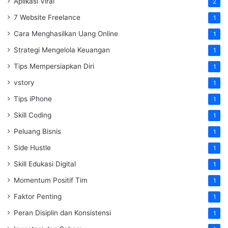
Aplikasi Viral
2
7 Website Freelance
1
Cara Menghasilkan Uang Online
1
Strategi Mengelola Keuangan
1
Tips Mempersiapkan Diri
1
vstory
1
Tips iPhone
1
Skill Coding
1
Peluang Bisnis
1
Side Hustle
1
Skill Edukasi Digital
1
Momentum Positif Tim
1
Faktor Penting
1
Peran Disiplin dan Konsistensi
1