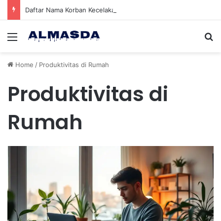
Daftar Nama Korban Kecelakaan KRL dan KA Argo Bromo di Bekasi Timur, 14 Meninggal dan 84 Terluka
Menu
Se
Home
/
Produktivitas di Rumah
Produktivitas di
Rumah