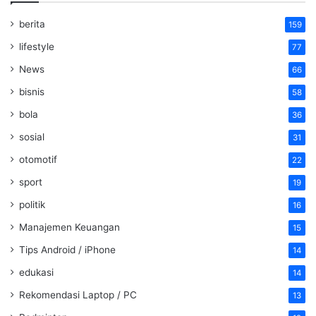
berita
159
lifestyle
77
News
66
bisnis
58
bola
36
sosial
31
otomotif
22
sport
19
politik
16
Manajemen Keuangan
15
Tips Android / iPhone
14
edukasi
14
Rekomendasi Laptop / PC
13