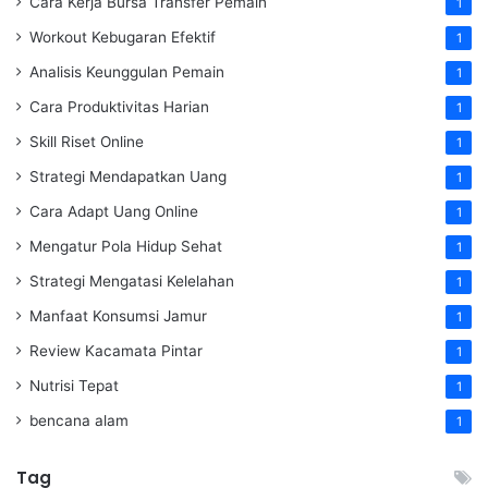
Cara Kerja Bursa Transfer Pemain
1
Workout Kebugaran Efektif
1
Analisis Keunggulan Pemain
1
Cara Produktivitas Harian
1
Skill Riset Online
1
Strategi Mendapatkan Uang
1
Cara Adapt Uang Online
1
Mengatur Pola Hidup Sehat
1
Strategi Mengatasi Kelelahan
1
Manfaat Konsumsi Jamur
1
Review Kacamata Pintar
1
Nutrisi Tepat
1
bencana alam
1
Tag