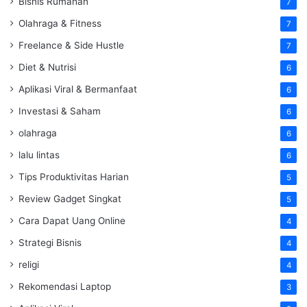
Bisnis Rumahan
7
Olahraga & Fitness
7
Freelance & Side Hustle
7
Diet & Nutrisi
6
Aplikasi Viral & Bermanfaat
6
Investasi & Saham
6
olahraga
6
lalu lintas
6
Tips Produktivitas Harian
5
Review Gadget Singkat
5
Cara Dapat Uang Online
4
Strategi Bisnis
4
religi
4
Rekomendasi Laptop
3