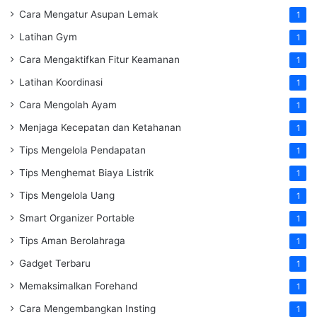
Cara Mengatur Asupan Lemak
1
Latihan Gym
1
Cara Mengaktifkan Fitur Keamanan
1
Latihan Koordinasi
1
Cara Mengolah Ayam
1
Menjaga Kecepatan dan Ketahanan
1
Tips Mengelola Pendapatan
1
Tips Menghemat Biaya Listrik
1
Tips Mengelola Uang
1
Smart Organizer Portable
1
Tips Aman Berolahraga
1
Gadget Terbaru
1
Memaksimalkan Forehand
1
Cara Mengembangkan Insting
1