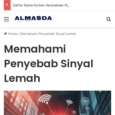
Daftar Nama Korban Kecelakaan KRL dan KA Argo Bromo di Bekasi Timur, 14 Meninggal dan 84 Terluka
Menu
Se
Home
/
Memahami Penyebab Sinyal Lemah
Memahami
Penyebab Sinyal
Lemah