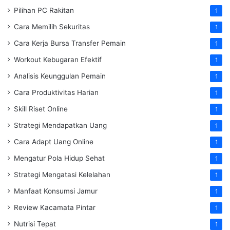
Pilihan PC Rakitan
1
Cara Memilih Sekuritas
1
Cara Kerja Bursa Transfer Pemain
1
Workout Kebugaran Efektif
1
Analisis Keunggulan Pemain
1
Cara Produktivitas Harian
1
Skill Riset Online
1
Strategi Mendapatkan Uang
1
Cara Adapt Uang Online
1
Mengatur Pola Hidup Sehat
1
Strategi Mengatasi Kelelahan
1
Manfaat Konsumsi Jamur
1
Review Kacamata Pintar
1
Nutrisi Tepat
1