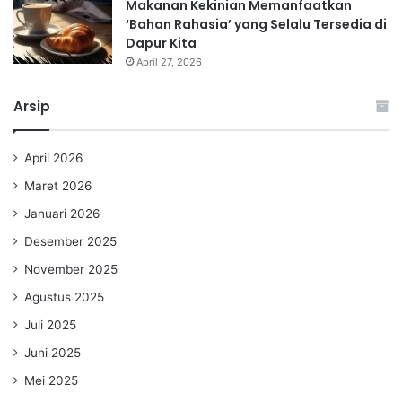
Makanan Kekinian Memanfaatkan
‘Bahan Rahasia’ yang Selalu Tersedia di
Dapur Kita
April 27, 2026
Arsip
April 2026
Maret 2026
Januari 2026
Desember 2025
November 2025
Agustus 2025
Juli 2025
Juni 2025
Mei 2025