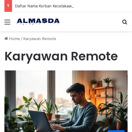
Daftar Nama Korban Kecelakaan KRL dan KA Argo Bromo di Bekasi Timur, 14 Meninggal dan 84 Terluka
Menu
Se
Home
/
Karyawan Remote
Karyawan Remote