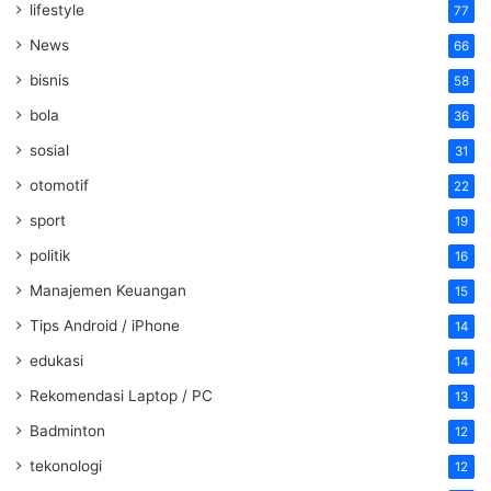
lifestyle
77
News
66
bisnis
58
bola
36
sosial
31
otomotif
22
sport
19
politik
16
Manajemen Keuangan
15
Tips Android / iPhone
14
edukasi
14
Rekomendasi Laptop / PC
13
Badminton
12
tekonologi
12