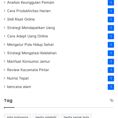
Analisis Keunggulan Pemain
1
Cara Produktivitas Harian
1
Skill Riset Online
1
Strategi Mendapatkan Uang
1
Cara Adapt Uang Online
1
Mengatur Pola Hidup Sehat
1
Strategi Mengatasi Kelelahan
1
Manfaat Konsumsi Jamur
1
Review Kacamata Pintar
1
Nutrisi Tepat
1
bencana alam
1
Tag
artis indonesia
berita selebriti
berita sepak bola