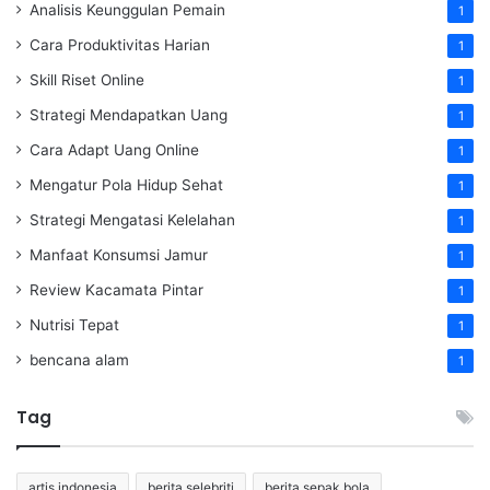
Analisis Keunggulan Pemain
1
Cara Produktivitas Harian
1
Skill Riset Online
1
Strategi Mendapatkan Uang
1
Cara Adapt Uang Online
1
Mengatur Pola Hidup Sehat
1
Strategi Mengatasi Kelelahan
1
Manfaat Konsumsi Jamur
1
Review Kacamata Pintar
1
Nutrisi Tepat
1
bencana alam
1
Tag
artis indonesia
berita selebriti
berita sepak bola