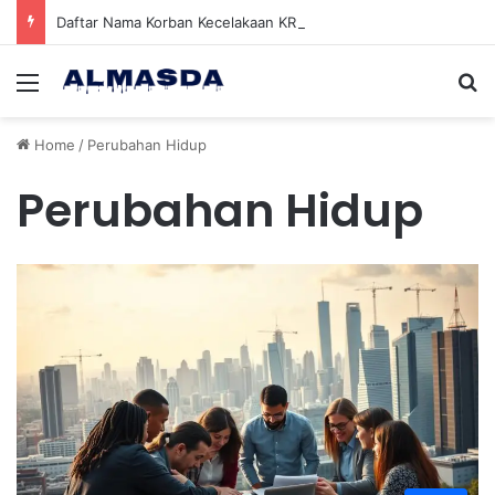
Daftar Nama Korban Kecelakaan KRL dan KA Argo Bromo di Bekasi Timur, 14 Meninggal dan 84 Terluka
Menu
Se
Home
/
Perubahan Hidup
Perubahan Hidup