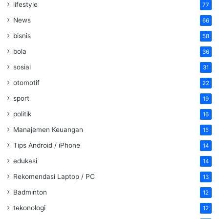
lifestyle
77
News
66
bisnis
58
bola
36
sosial
31
otomotif
22
sport
19
politik
16
Manajemen Keuangan
15
Tips Android / iPhone
14
edukasi
14
Rekomendasi Laptop / PC
13
Badminton
12
tekonologi
12