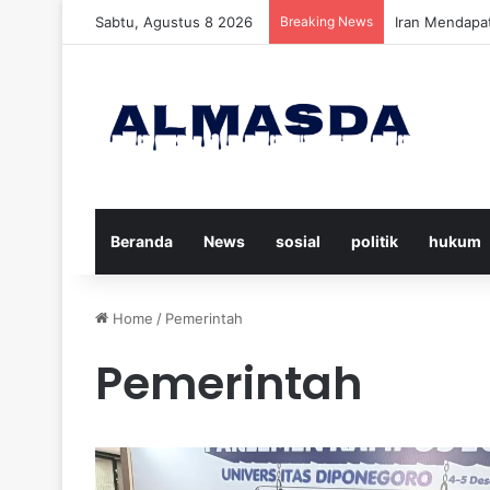
Sabtu, Agustus 8 2026
Breaking News
Daftar Nama K
Beranda
News
sosial
politik
hukum
Home
/
Pemerintah
Pemerintah