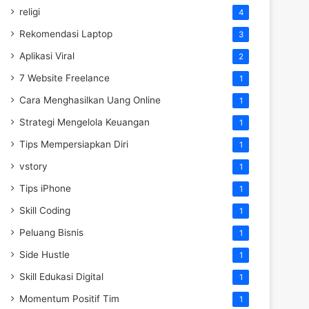
religi
4
Rekomendasi Laptop
3
Aplikasi Viral
2
7 Website Freelance
1
Cara Menghasilkan Uang Online
1
Strategi Mengelola Keuangan
1
Tips Mempersiapkan Diri
1
vstory
1
Tips iPhone
1
Skill Coding
1
Peluang Bisnis
1
Side Hustle
1
Skill Edukasi Digital
1
Momentum Positif Tim
1