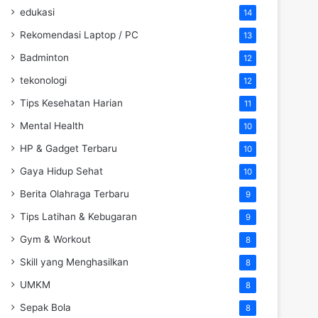
edukasi
14
Rekomendasi Laptop / PC
13
Badminton
12
tekonologi
12
Tips Kesehatan Harian
11
Mental Health
10
HP & Gadget Terbaru
10
Gaya Hidup Sehat
10
Berita Olahraga Terbaru
9
Tips Latihan & Kebugaran
9
Gym & Workout
8
Skill yang Menghasilkan
8
UMKM
8
Sepak Bola
8