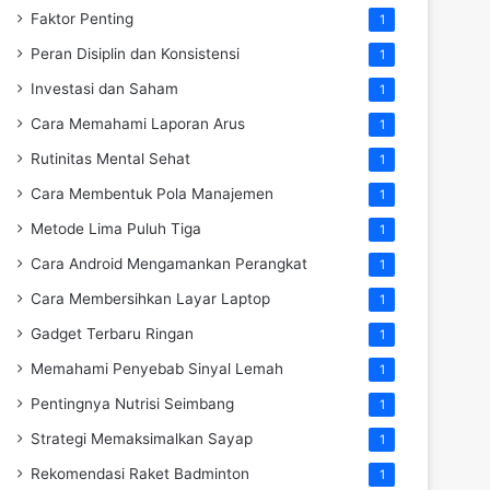
Faktor Penting
1
Peran Disiplin dan Konsistensi
1
Investasi dan Saham
1
Cara Memahami Laporan Arus
1
Rutinitas Mental Sehat
1
Cara Membentuk Pola Manajemen
1
Metode Lima Puluh Tiga
1
Cara Android Mengamankan Perangkat
1
Cara Membersihkan Layar Laptop
1
Gadget Terbaru Ringan
1
Memahami Penyebab Sinyal Lemah
1
Pentingnya Nutrisi Seimbang
1
Strategi Memaksimalkan Sayap
1
Rekomendasi Raket Badminton
1