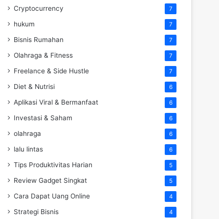
Cryptocurrency
7
hukum
7
Bisnis Rumahan
7
Olahraga & Fitness
7
Freelance & Side Hustle
7
Diet & Nutrisi
6
Aplikasi Viral & Bermanfaat
6
Investasi & Saham
6
olahraga
6
lalu lintas
6
Tips Produktivitas Harian
5
Review Gadget Singkat
5
Cara Dapat Uang Online
4
Strategi Bisnis
4