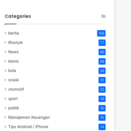
Categories
berita
159
lifestyle
77
News
66
bisnis
58
bola
36
sosial
31
otomotif
22
sport
19
politik
16
Manajemen Keuangan
15
Tips Android / iPhone
14