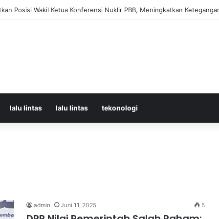
orban Kecelakaan KRL dan KA Argo Bromo di Bekasi Timur, 14 Meninggal
lalu lintas
lalu lintas
tekonologi
admin
Juni 11, 2025
5
DPR Nilai Pemerintah Salah Paham: