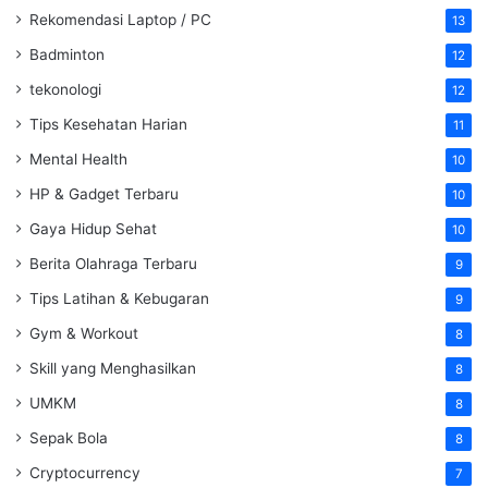
Rekomendasi Laptop / PC
13
Badminton
12
tekonologi
12
Tips Kesehatan Harian
11
Mental Health
10
HP & Gadget Terbaru
10
Gaya Hidup Sehat
10
Berita Olahraga Terbaru
9
Tips Latihan & Kebugaran
9
Gym & Workout
8
Skill yang Menghasilkan
8
UMKM
8
Sepak Bola
8
Cryptocurrency
7