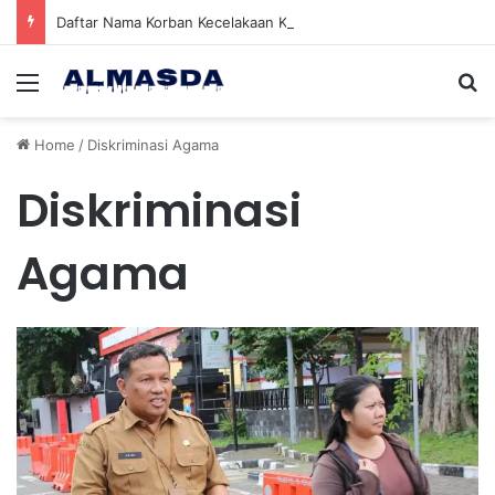
Daftar Nama Korban Kecelakaan KRL dan KA Argo Bromo di Bekasi Timur, 14 Meninggal dan 84 Terluka
Menu
Se
Home
/
Diskriminasi Agama
Diskriminasi
Agama