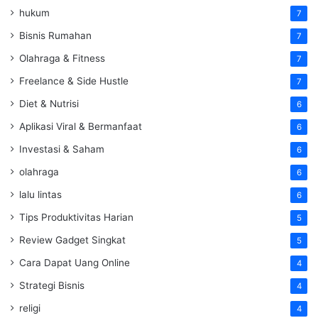
hukum
7
Bisnis Rumahan
7
Olahraga & Fitness
7
Freelance & Side Hustle
7
Diet & Nutrisi
6
Aplikasi Viral & Bermanfaat
6
Investasi & Saham
6
olahraga
6
lalu lintas
6
Tips Produktivitas Harian
5
Review Gadget Singkat
5
Cara Dapat Uang Online
4
Strategi Bisnis
4
religi
4