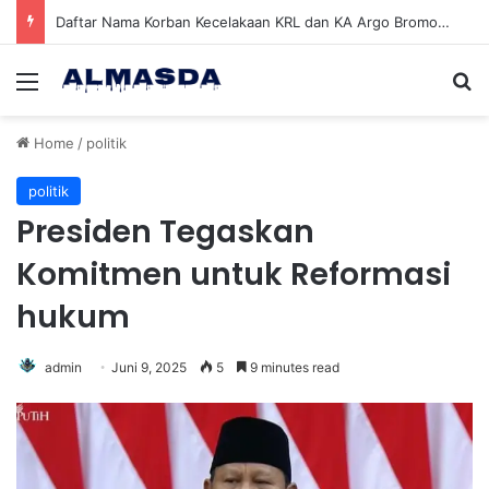
Daftar Nama Korban Kecelakaan KRL dan KA Argo Bromo di Bekasi Timur, 14 Meninggal dan 84 Terluka
Menu
Se
Home
/
politik
politik
Presiden Tegaskan
Komitmen untuk Reformasi
hukum
admin
Juni 9, 2025
5
9 minutes read