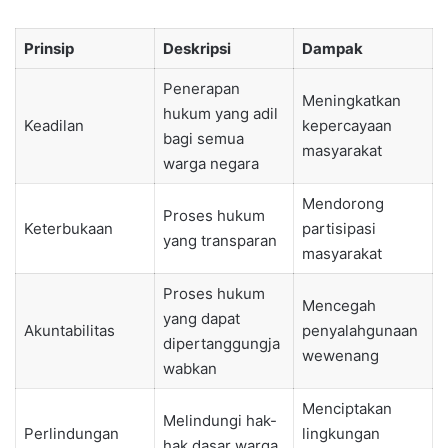
Prinsip
Deskripsi
Dampak
Penerapan
Meningkatkan
hukum yang adil
Keadilan
kepercayaan
bagi semua
masyarakat
warga negara
Mendorong
Proses hukum
Keterbukaan
partisipasi
yang transparan
masyarakat
Proses hukum
Mencegah
yang dapat
Akuntabilitas
penyalahgunaan
dipertanggungja
wewenang
wabkan
Menciptakan
Melindungi hak-
Perlindungan
lingkungan
hak dasar warga