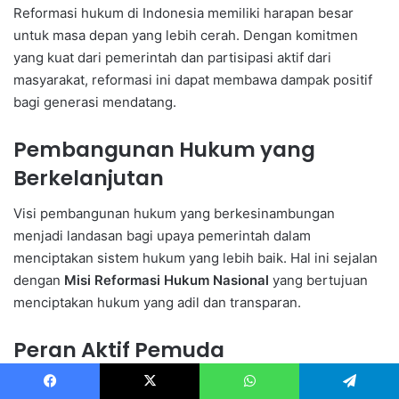
Reformasi hukum di Indonesia memiliki harapan besar
untuk masa depan yang lebih cerah. Dengan komitmen
yang kuat dari pemerintah dan partisipasi aktif dari
masyarakat, reformasi ini dapat membawa dampak positif
bagi generasi mendatang.
Pembangunan Hukum yang
Berkelanjutan
Visi pembangunan hukum yang berkesinambungan
menjadi landasan bagi upaya pemerintah dalam
menciptakan sistem hukum yang lebih baik. Hal ini sejalan
dengan
Misi Reformasi Hukum Nasional
yang bertujuan
menciptakan hukum yang adil dan transparan.
Peran Aktif Pemuda
Peran pemuda dalam reformasi hukum juga sangat
Facebook
X
WhatsApp
Telegram