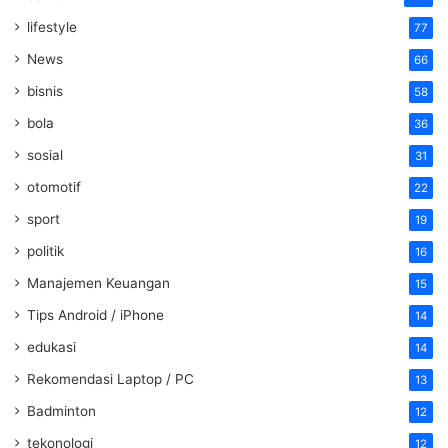
lifestyle
77
News
66
bisnis
58
bola
36
sosial
31
otomotif
22
sport
19
politik
16
Manajemen Keuangan
15
Tips Android / iPhone
14
edukasi
14
Rekomendasi Laptop / PC
13
Badminton
12
tekonologi
12