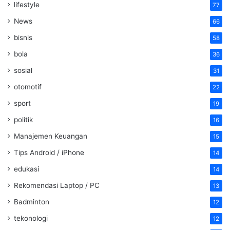
lifestyle
77
News
66
bisnis
58
bola
36
sosial
31
otomotif
22
sport
19
politik
16
Manajemen Keuangan
15
Tips Android / iPhone
14
edukasi
14
Rekomendasi Laptop / PC
13
Badminton
12
tekonologi
12