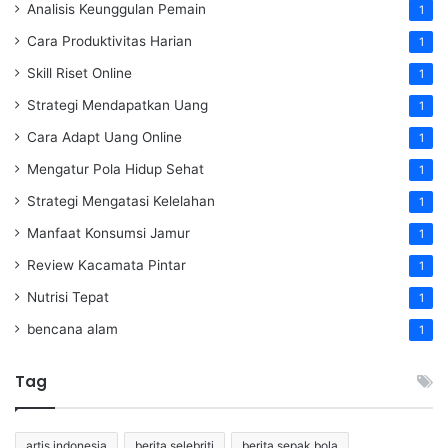
Analisis Keunggulan Pemain
1
Cara Produktivitas Harian
1
Skill Riset Online
1
Strategi Mendapatkan Uang
1
Cara Adapt Uang Online
1
Mengatur Pola Hidup Sehat
1
Strategi Mengatasi Kelelahan
1
Manfaat Konsumsi Jamur
1
Review Kacamata Pintar
1
Nutrisi Tepat
1
bencana alam
1
Tag
artis indonesia
berita selebriti
berita sepak bola