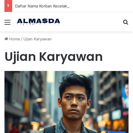
Daftar Nama Korban Kecelakaan KRL dan KA Argo Bromo di Bekasi Timur, 14 Meninggal dan 84 Terluka
Menu
Se
Home
/
Ujian Karyawan
Ujian Karyawan