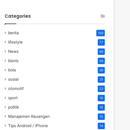
Categories
berita
159
lifestyle
77
News
66
bisnis
58
bola
36
sosial
31
otomotif
22
sport
19
politik
16
Manajemen Keuangan
15
Tips Android / iPhone
14