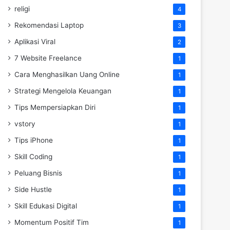
religi
4
Rekomendasi Laptop
3
Aplikasi Viral
2
7 Website Freelance
1
Cara Menghasilkan Uang Online
1
Strategi Mengelola Keuangan
1
Tips Mempersiapkan Diri
1
vstory
1
Tips iPhone
1
Skill Coding
1
Peluang Bisnis
1
Side Hustle
1
Skill Edukasi Digital
1
Momentum Positif Tim
1