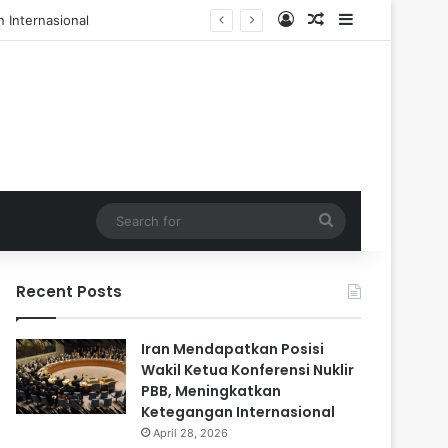
Log In
Random Article
Sidebar
l dan 84 Terluka
Search
for
Recent Posts
Iran Mendapatkan Posisi
Wakil Ketua Konferensi Nuklir
PBB, Meningkatkan
Ketegangan Internasional
April 28, 2026