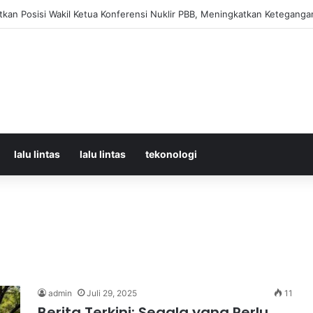
orban Kecelakaan KRL dan KA Argo Bromo di Bekasi Timur, 14 Meningga
lalu lintas
lalu lintas
tekonologi
admin
Juli 29, 2025
11
Berita Terkini: Segala yang Perlu