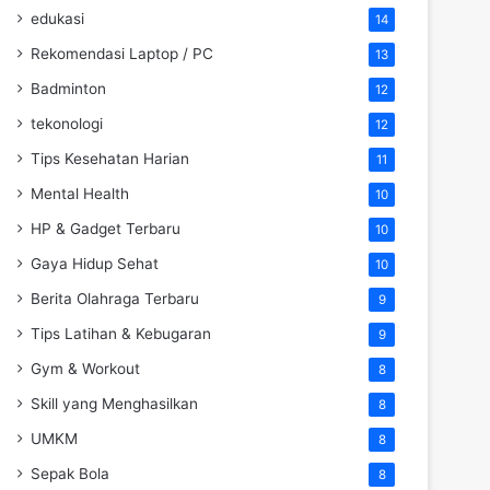
edukasi
14
Rekomendasi Laptop / PC
13
Badminton
12
tekonologi
12
Tips Kesehatan Harian
11
Mental Health
10
HP & Gadget Terbaru
10
Gaya Hidup Sehat
10
Berita Olahraga Terbaru
9
Tips Latihan & Kebugaran
9
Gym & Workout
8
Skill yang Menghasilkan
8
UMKM
8
Sepak Bola
8