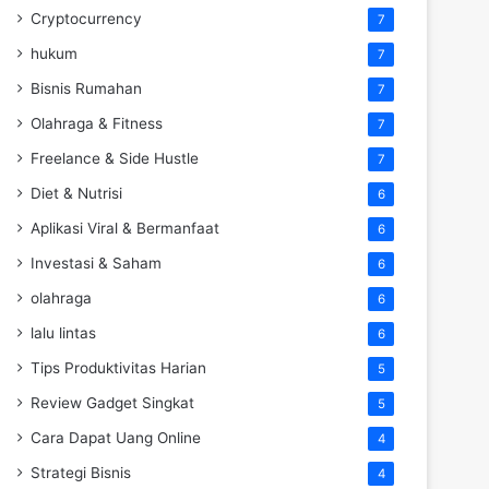
Cryptocurrency
7
hukum
7
Bisnis Rumahan
7
Olahraga & Fitness
7
Freelance & Side Hustle
7
Diet & Nutrisi
6
Aplikasi Viral & Bermanfaat
6
Investasi & Saham
6
olahraga
6
lalu lintas
6
Tips Produktivitas Harian
5
Review Gadget Singkat
5
Cara Dapat Uang Online
4
Strategi Bisnis
4