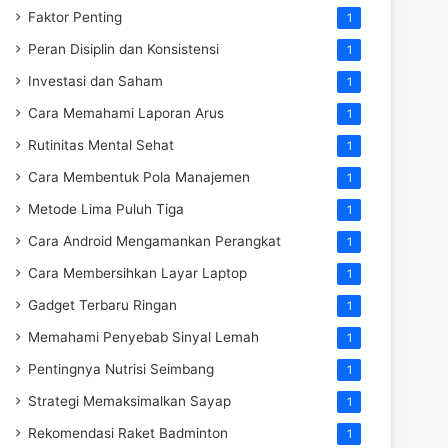
Faktor Penting
1
Peran Disiplin dan Konsistensi
1
Investasi dan Saham
1
Cara Memahami Laporan Arus
1
Rutinitas Mental Sehat
1
Cara Membentuk Pola Manajemen
1
Metode Lima Puluh Tiga
1
Cara Android Mengamankan Perangkat
1
Cara Membersihkan Layar Laptop
1
Gadget Terbaru Ringan
1
Memahami Penyebab Sinyal Lemah
1
Pentingnya Nutrisi Seimbang
1
Strategi Memaksimalkan Sayap
1
Rekomendasi Raket Badminton
1