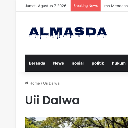
Jumat, Agustus 7 2026
Breaking News
Daftar Nama K
Beranda
News
sosial
politik
hukum
Home
/
Uii Dalwa
Uii Dalwa