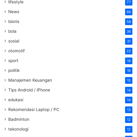
lifestyle
77
News
66
bisnis
58
bola
36
sosial
31
otomotif
22
sport
19
politik
16
Manajemen Keuangan
15
Tips Android / iPhone
14
edukasi
14
Rekomendasi Laptop / PC
13
Badminton
12
tekonologi
12