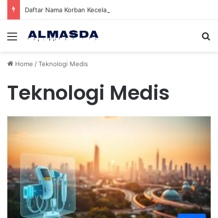
Daftar Nama Korban Kecelakaan KRL dan KA Argo Bromo di Bekasi Timur, 14 Meninggal dan 84 Terluka
Menu
Se
Home
/
Teknologi Medis
Teknologi Medis