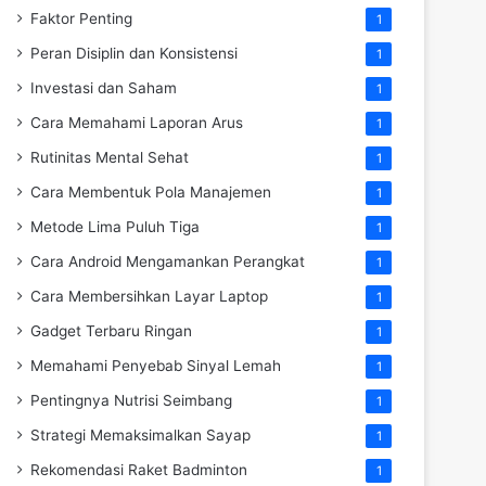
Faktor Penting
1
Peran Disiplin dan Konsistensi
1
Investasi dan Saham
1
Cara Memahami Laporan Arus
1
Rutinitas Mental Sehat
1
Cara Membentuk Pola Manajemen
1
Metode Lima Puluh Tiga
1
Cara Android Mengamankan Perangkat
1
Cara Membersihkan Layar Laptop
1
Gadget Terbaru Ringan
1
Memahami Penyebab Sinyal Lemah
1
Pentingnya Nutrisi Seimbang
1
Strategi Memaksimalkan Sayap
1
Rekomendasi Raket Badminton
1