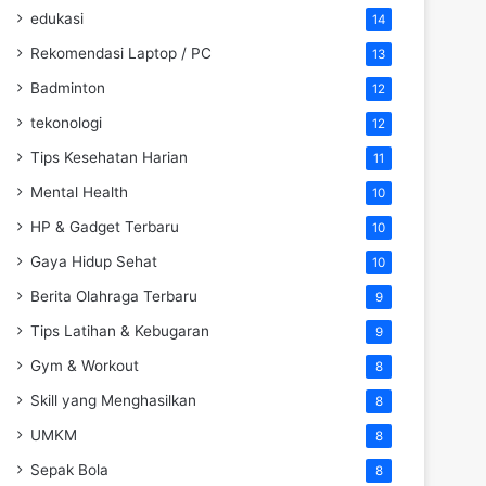
edukasi
14
Rekomendasi Laptop / PC
13
Badminton
12
tekonologi
12
Tips Kesehatan Harian
11
Mental Health
10
HP & Gadget Terbaru
10
Gaya Hidup Sehat
10
Berita Olahraga Terbaru
9
Tips Latihan & Kebugaran
9
Gym & Workout
8
Skill yang Menghasilkan
8
UMKM
8
Sepak Bola
8