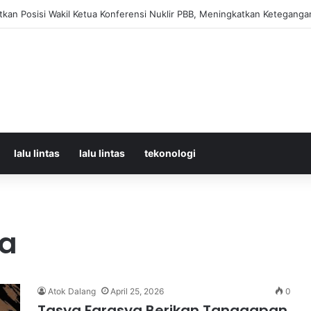
orban Kecelakaan KRL dan KA Argo Bromo di Bekasi Timur, 14 Meningga
lalu lintas
lalu lintas
tekonologi
ia
Atok Dalang
April 25, 2026
0
Tasya Farasya Berikan Tanggapan