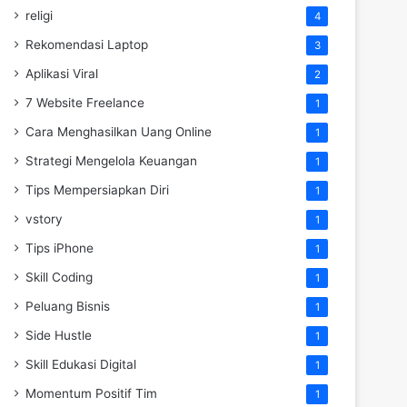
religi
4
Rekomendasi Laptop
3
Aplikasi Viral
2
7 Website Freelance
1
Cara Menghasilkan Uang Online
1
Strategi Mengelola Keuangan
1
Tips Mempersiapkan Diri
1
vstory
1
Tips iPhone
1
Skill Coding
1
Peluang Bisnis
1
Side Hustle
1
Skill Edukasi Digital
1
Momentum Positif Tim
1