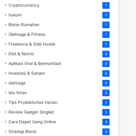
Cryptocurrency
7
hukum
7
Bisnis Rumahan
7
Olahraga & Fitness
7
Freelance & Side Hustle
7
Diet & Nutrisi
6
Aplikasi Viral & Bermanfaat
6
Investasi & Saham
6
olahraga
6
lalu lintas
6
Tips Produktivitas Harian
5
Review Gadget Singkat
5
Cara Dapat Uang Online
4
Strategi Bisnis
4