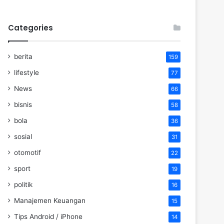
Categories
berita
159
lifestyle
77
News
66
bisnis
58
bola
36
sosial
31
otomotif
22
sport
19
politik
16
Manajemen Keuangan
15
Tips Android / iPhone
14