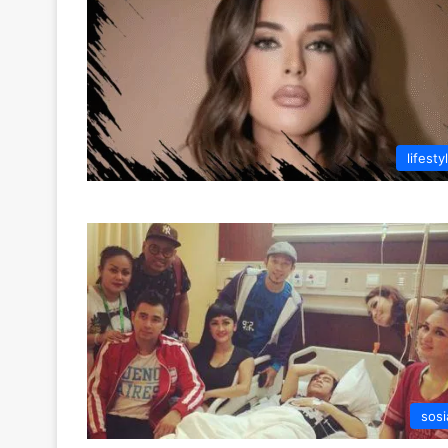
lifesty
sosi