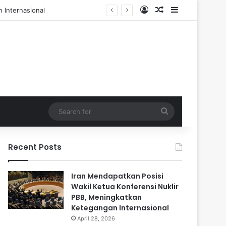
Log In
Random Article
Sidebar
l dan 84 Terluka
Search
for
Recent Posts
Iran Mendapatkan Posisi
Wakil Ketua Konferensi Nuklir
PBB, Meningkatkan
Ketegangan Internasional
April 28, 2026