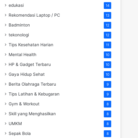
edukasi
14
Rekomendasi Laptop / PC
13
Badminton
12
tekonologi
12
Tips Kesehatan Harian
11
Mental Health
10
HP & Gadget Terbaru
10
Gaya Hidup Sehat
10
Berita Olahraga Terbaru
9
Tips Latihan & Kebugaran
9
Gym & Workout
8
Skill yang Menghasilkan
8
UMKM
8
Sepak Bola
8