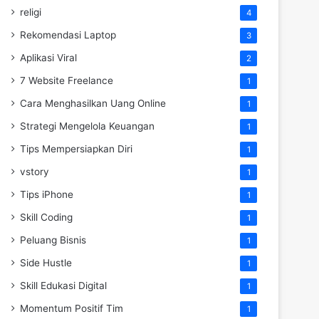
religi
4
Rekomendasi Laptop
3
Aplikasi Viral
2
7 Website Freelance
1
Cara Menghasilkan Uang Online
1
Strategi Mengelola Keuangan
1
Tips Mempersiapkan Diri
1
vstory
1
Tips iPhone
1
Skill Coding
1
Peluang Bisnis
1
Side Hustle
1
Skill Edukasi Digital
1
Momentum Positif Tim
1