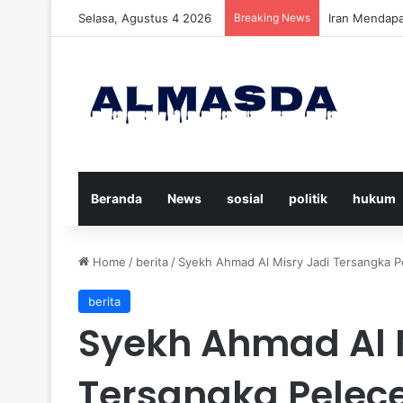
Selasa, Agustus 4 2026
Breaking News
Daftar Nama 
Beranda
News
sosial
politik
hukum
Home
/
berita
/
Syekh Ahmad Al Misry Jadi Tersangka 
berita
Syekh Ahmad Al 
Tersangka Pelec