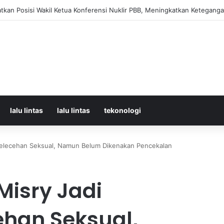
Korban Kecelakaan KRL dan KA Argo Bromo di Bekasi Timur, 14 Meningga
lalu lintas
lalu lintas
tekonologi
Pelecehan Seksual, Namun Belum Dikenakan Pencekalan
Misry Jadi
ehan Seksual,