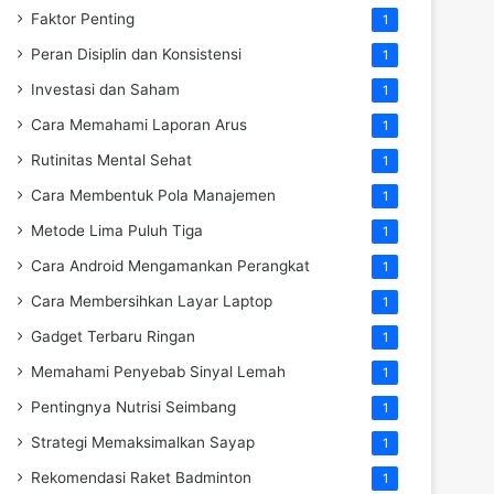
Faktor Penting
1
Peran Disiplin dan Konsistensi
1
Investasi dan Saham
1
Cara Memahami Laporan Arus
1
Rutinitas Mental Sehat
1
Cara Membentuk Pola Manajemen
1
Metode Lima Puluh Tiga
1
Cara Android Mengamankan Perangkat
1
Cara Membersihkan Layar Laptop
1
Gadget Terbaru Ringan
1
Memahami Penyebab Sinyal Lemah
1
Pentingnya Nutrisi Seimbang
1
Strategi Memaksimalkan Sayap
1
Rekomendasi Raket Badminton
1