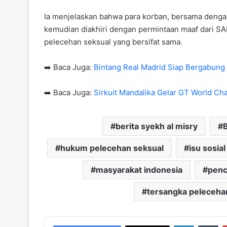
Ia menjelaskan bahwa para korban, bersama denga
kemudian diakhiri dengan permintaan maaf dari SA
pelecehan seksual yang bersifat sama.
➡️ Baca Juga:
Bintang Real Madrid Siap Bergabun
➡️ Baca Juga:
Sirkuit Mandalika Gelar GT World C
berita syekh al misry
B
hukum pelecehan seksual
isu sosial
masyarakat indonesia
penc
tersangka peleceha
LinkedIn
Tu