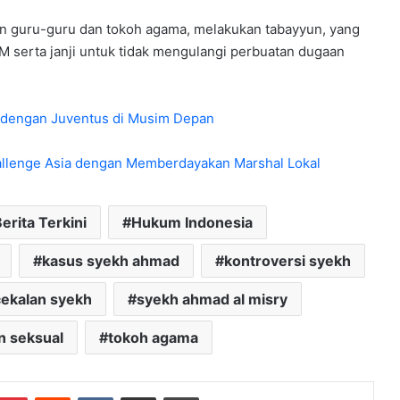
n guru-guru dan tokoh agama, melakukan tabayyun, yang
M serta janji untuk tidak mengulangi perbuatan dugaan
g dengan Juventus di Musim Depan
hallenge Asia dengan Memberdayakan Marshal Lokal
erita Terkini
Hukum Indonesia
kasus syekh ahmad
kontroversi syekh
ekalan syekh
syekh ahmad al misry
n seksual
tokoh agama
mblr
Pinterest
Reddit
VKontakte
Share via Email
Print