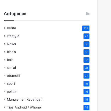
Categories
berita
159
lifestyle
77
News
66
bisnis
58
bola
36
sosial
31
otomotif
22
sport
19
politik
16
Manajemen Keuangan
15
Tips Android / iPhone
14