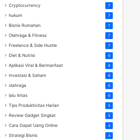
Cryptocurrency
7
hukum
7
Bisnis Rumahan
7
Olahraga & Fitness
7
Freelance & Side Hustle
7
Diet & Nutrisi
6
Aplikasi Viral & Bermanfaat
6
Investasi & Saham
6
olahraga
6
lalu lintas
6
Tips Produktivitas Harian
5
Review Gadget Singkat
5
Cara Dapat Uang Online
4
Strategi Bisnis
4