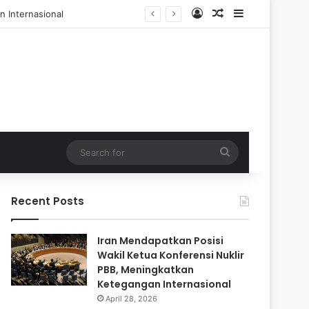
Log In
Random Article
Sidebar
l dan 84 Terluka
Search
for
Recent Posts
Iran Mendapatkan Posisi
Wakil Ketua Konferensi Nuklir
PBB, Meningkatkan
Ketegangan Internasional
April 28, 2026