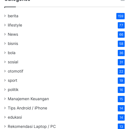
berita
159
lifestyle
77
News
66
bisnis
58
bola
36
sosial
31
otomotif
22
sport
19
politik
16
Manajemen Keuangan
15
Tips Android / iPhone
14
edukasi
14
Rekomendasi Laptop / PC
13