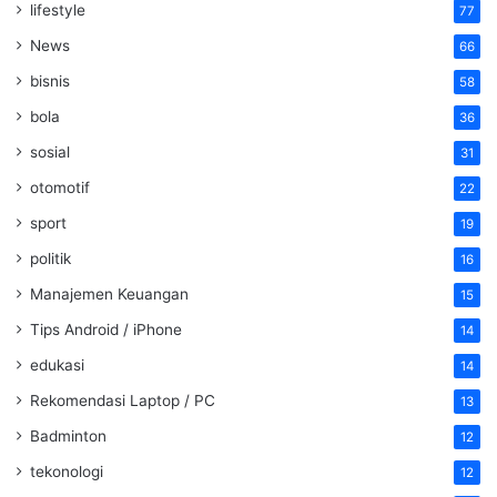
lifestyle
77
News
66
bisnis
58
bola
36
sosial
31
otomotif
22
sport
19
politik
16
Manajemen Keuangan
15
Tips Android / iPhone
14
edukasi
14
Rekomendasi Laptop / PC
13
Badminton
12
tekonologi
12