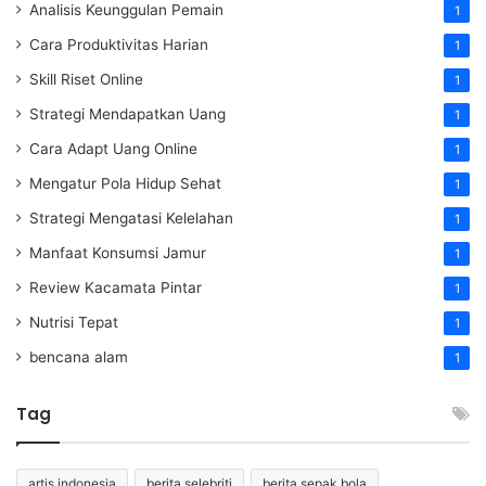
Analisis Keunggulan Pemain
1
Cara Produktivitas Harian
1
Skill Riset Online
1
Strategi Mendapatkan Uang
1
Cara Adapt Uang Online
1
Mengatur Pola Hidup Sehat
1
Strategi Mengatasi Kelelahan
1
Manfaat Konsumsi Jamur
1
Review Kacamata Pintar
1
Nutrisi Tepat
1
bencana alam
1
Tag
artis indonesia
berita selebriti
berita sepak bola