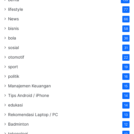
lifestyle
77
News
66
bisnis
58
bola
36
sosial
31
otomotif
22
sport
19
politik
16
Manajemen Keuangan
15
Tips Android / iPhone
14
edukasi
14
Rekomendasi Laptop / PC
13
Badminton
12
tekonologi
12