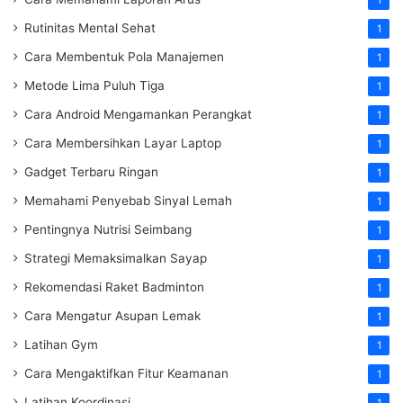
Rutinitas Mental Sehat
1
Cara Membentuk Pola Manajemen
1
Metode Lima Puluh Tiga
1
Cara Android Mengamankan Perangkat
1
Cara Membersihkan Layar Laptop
1
Gadget Terbaru Ringan
1
Memahami Penyebab Sinyal Lemah
1
Pentingnya Nutrisi Seimbang
1
Strategi Memaksimalkan Sayap
1
Rekomendasi Raket Badminton
1
Cara Mengatur Asupan Lemak
1
Latihan Gym
1
Cara Mengaktifkan Fitur Keamanan
1
Latihan Koordinasi
1