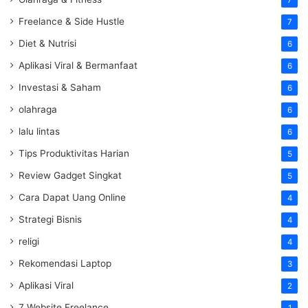
Freelance & Side Hustle
7
Diet & Nutrisi
6
Aplikasi Viral & Bermanfaat
6
Investasi & Saham
6
olahraga
6
lalu lintas
6
Tips Produktivitas Harian
5
Review Gadget Singkat
5
Cara Dapat Uang Online
4
Strategi Bisnis
4
religi
4
Rekomendasi Laptop
3
Aplikasi Viral
2
7 Website Freelance
1