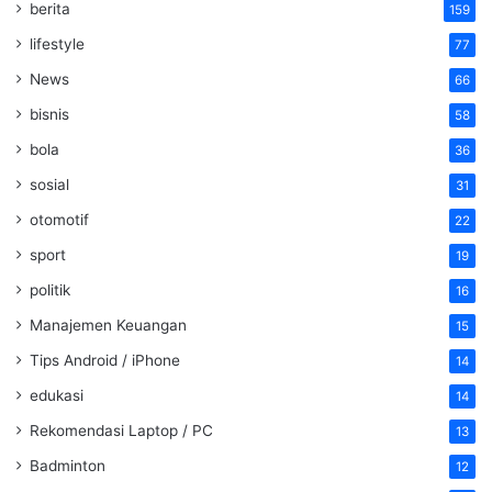
berita
159
lifestyle
77
News
66
bisnis
58
bola
36
sosial
31
otomotif
22
sport
19
politik
16
Manajemen Keuangan
15
Tips Android / iPhone
14
edukasi
14
Rekomendasi Laptop / PC
13
Badminton
12