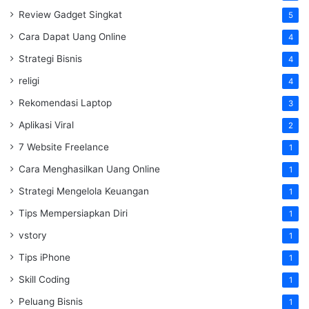
Review Gadget Singkat
5
Cara Dapat Uang Online
4
Strategi Bisnis
4
religi
4
Rekomendasi Laptop
3
Aplikasi Viral
2
7 Website Freelance
1
Cara Menghasilkan Uang Online
1
Strategi Mengelola Keuangan
1
Tips Mempersiapkan Diri
1
vstory
1
Tips iPhone
1
Skill Coding
1
Peluang Bisnis
1