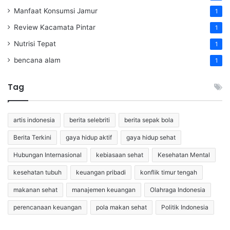
Manfaat Konsumsi Jamur
1
Review Kacamata Pintar
1
Nutrisi Tepat
1
bencana alam
1
Tag
artis indonesia
berita selebriti
berita sepak bola
Berita Terkini
gaya hidup aktif
gaya hidup sehat
Hubungan Internasional
kebiasaan sehat
Kesehatan Mental
kesehatan tubuh
keuangan pribadi
konflik timur tengah
makanan sehat
manajemen keuangan
Olahraga Indonesia
perencanaan keuangan
pola makan sehat
Politik Indonesia