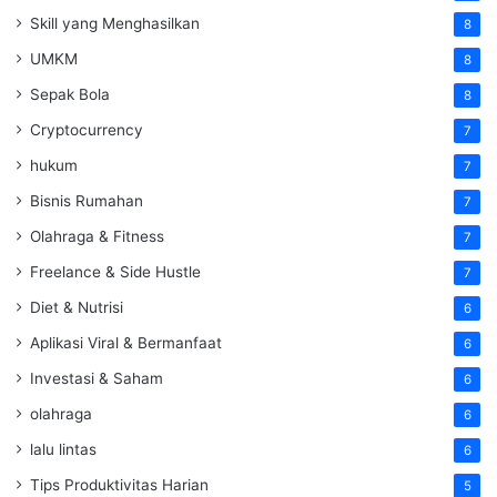
Skill yang Menghasilkan
8
UMKM
8
Sepak Bola
8
Cryptocurrency
7
hukum
7
Bisnis Rumahan
7
Olahraga & Fitness
7
Freelance & Side Hustle
7
Diet & Nutrisi
6
Aplikasi Viral & Bermanfaat
6
Investasi & Saham
6
olahraga
6
lalu lintas
6
Tips Produktivitas Harian
5