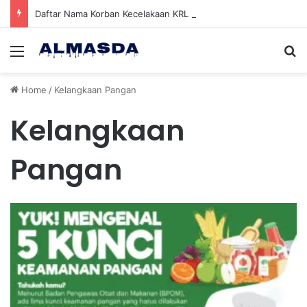
Daftar Nama Korban Kecelakaan KRL dan KA Argo Bromo di Bekasi Timur, 14 Meninggal dan 84 Terluka
Menu
Se
Home
/
Kelangkaan Pangan
Kelangkaan
Pangan