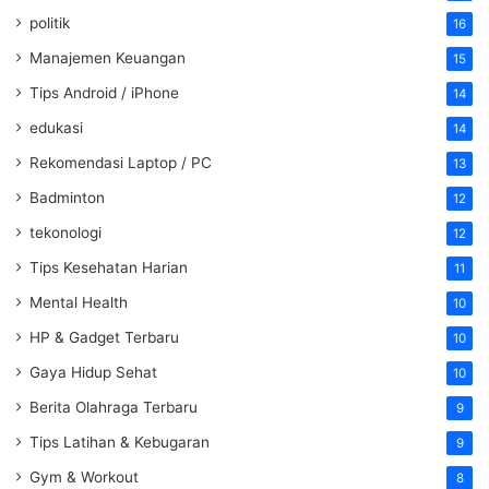
politik
16
Manajemen Keuangan
15
Tips Android / iPhone
14
edukasi
14
Rekomendasi Laptop / PC
13
Badminton
12
tekonologi
12
Tips Kesehatan Harian
11
Mental Health
10
HP & Gadget Terbaru
10
Gaya Hidup Sehat
10
Berita Olahraga Terbaru
9
Tips Latihan & Kebugaran
9
Gym & Workout
8