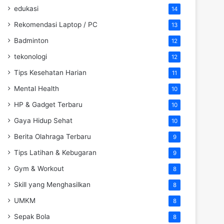
edukasi
14
Rekomendasi Laptop / PC
13
Badminton
12
tekonologi
12
Tips Kesehatan Harian
11
Mental Health
10
HP & Gadget Terbaru
10
Gaya Hidup Sehat
10
Berita Olahraga Terbaru
9
Tips Latihan & Kebugaran
9
Gym & Workout
8
Skill yang Menghasilkan
8
UMKM
8
Sepak Bola
8