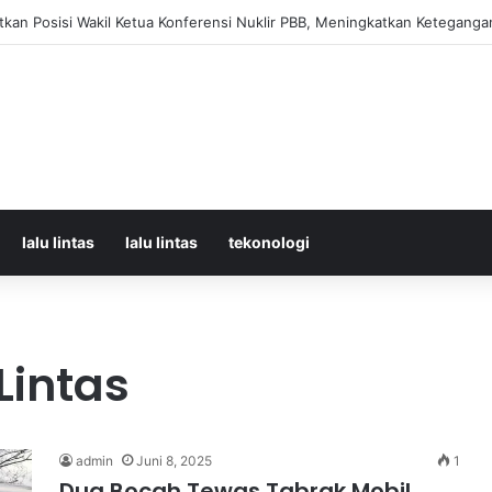
orban Kecelakaan KRL dan KA Argo Bromo di Bekasi Timur, 14 Meningga
lalu lintas
lalu lintas
tekonologi
Lintas
admin
Juni 8, 2025
1
Dua Bocah Tewas Tabrak Mobil