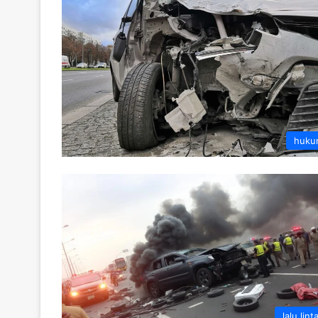
huku
lalu lint