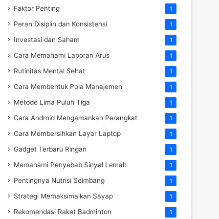
Faktor Penting
1
Peran Disiplin dan Konsistensi
1
Investasi dan Saham
1
Cara Memahami Laporan Arus
1
Rutinitas Mental Sehat
1
Cara Membentuk Pola Manajemen
1
Metode Lima Puluh Tiga
1
Cara Android Mengamankan Perangkat
1
Cara Membersihkan Layar Laptop
1
Gadget Terbaru Ringan
1
Memahami Penyebab Sinyal Lemah
1
Pentingnya Nutrisi Seimbang
1
Strategi Memaksimalkan Sayap
1
Rekomendasi Raket Badminton
1