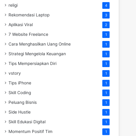
religi
4
Rekomendasi Laptop
3
Aplikasi Viral
2
7 Website Freelance
1
Cara Menghasilkan Uang Online
1
Strategi Mengelola Keuangan
1
Tips Mempersiapkan Diri
1
vstory
1
Tips iPhone
1
Skill Coding
1
Peluang Bisnis
1
Side Hustle
1
Skill Edukasi Digital
1
Momentum Positif Tim
1