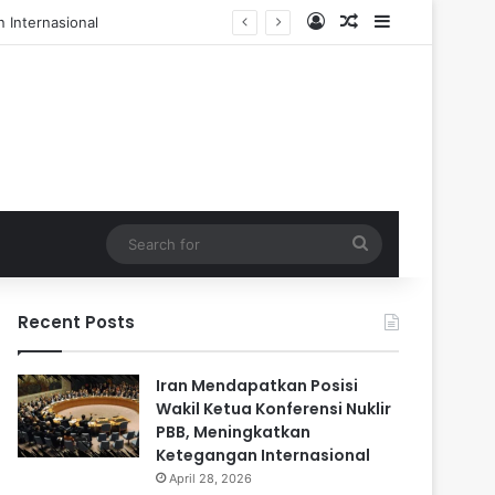
Log In
Random Article
Sidebar
l dan 84 Terluka
Search
for
Recent Posts
Iran Mendapatkan Posisi
Wakil Ketua Konferensi Nuklir
PBB, Meningkatkan
Ketegangan Internasional
April 28, 2026