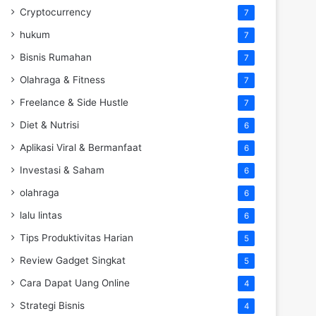
Cryptocurrency
7
hukum
7
Bisnis Rumahan
7
Olahraga & Fitness
7
Freelance & Side Hustle
7
Diet & Nutrisi
6
Aplikasi Viral & Bermanfaat
6
Investasi & Saham
6
olahraga
6
lalu lintas
6
Tips Produktivitas Harian
5
Review Gadget Singkat
5
Cara Dapat Uang Online
4
Strategi Bisnis
4