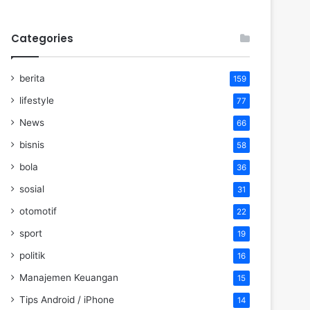
Categories
berita
159
lifestyle
77
News
66
bisnis
58
bola
36
sosial
31
otomotif
22
sport
19
politik
16
Manajemen Keuangan
15
Tips Android / iPhone
14