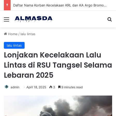
Daftar Nama Korban Kecelakaan KRL dan KA Argo Bromo di Bekasi Timur, 14 Meninggal dan 84 Terluka
Menu
Se
Home
/
lalu lintas
lalu lintas
Lonjakan Kecelakaan Lalu
Lintas di RSU Tangsel Selama
Lebaran 2025
admin
April 18, 2025
3
9 minutes read