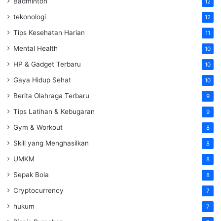
Badminton
12
tekonologi
12
Tips Kesehatan Harian
11
Mental Health
10
HP & Gadget Terbaru
10
Gaya Hidup Sehat
10
Berita Olahraga Terbaru
9
Tips Latihan & Kebugaran
9
Gym & Workout
8
Skill yang Menghasilkan
8
UMKM
8
Sepak Bola
8
Cryptocurrency
7
hukum
7