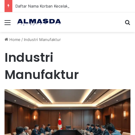
Daftar Nama Korban Kecelakaan KRL dan KA Argo Bromo di Bekasi Timur, 14 Meninggal dan 84 Terluka
Menu
Se
Home
/
Industri Manufaktur
Industri
Manufaktur