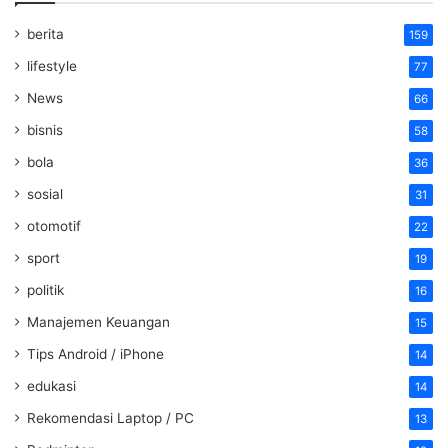
berita
159
lifestyle
77
News
66
bisnis
58
bola
36
sosial
31
otomotif
22
sport
19
politik
16
Manajemen Keuangan
15
Tips Android / iPhone
14
edukasi
14
Rekomendasi Laptop / PC
13