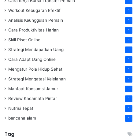
Cara Kerja Bursa Transfer Pemain
1
Workout Kebugaran Efektif
1
Analisis Keunggulan Pemain
1
Cara Produktivitas Harian
1
Skill Riset Online
1
Strategi Mendapatkan Uang
1
Cara Adapt Uang Online
1
Mengatur Pola Hidup Sehat
1
Strategi Mengatasi Kelelahan
1
Manfaat Konsumsi Jamur
1
Review Kacamata Pintar
1
Nutrisi Tepat
1
bencana alam
1
Tag