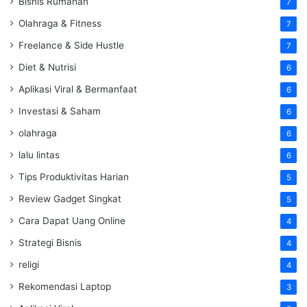
Bisnis Rumahan
7
Olahraga & Fitness
7
Freelance & Side Hustle
7
Diet & Nutrisi
6
Aplikasi Viral & Bermanfaat
6
Investasi & Saham
6
olahraga
6
lalu lintas
6
Tips Produktivitas Harian
5
Review Gadget Singkat
5
Cara Dapat Uang Online
4
Strategi Bisnis
4
religi
4
Rekomendasi Laptop
3