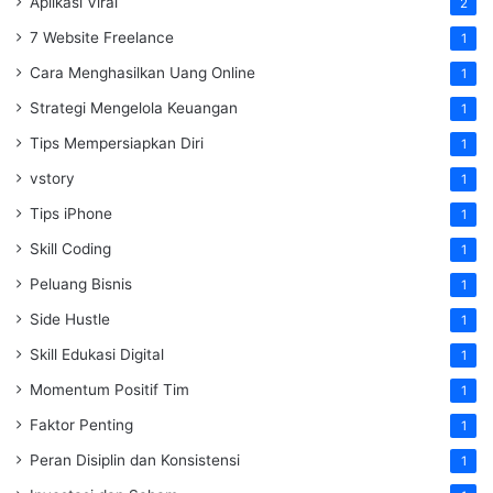
Aplikasi Viral
2
7 Website Freelance
1
Cara Menghasilkan Uang Online
1
Strategi Mengelola Keuangan
1
Tips Mempersiapkan Diri
1
vstory
1
Tips iPhone
1
Skill Coding
1
Peluang Bisnis
1
Side Hustle
1
Skill Edukasi Digital
1
Momentum Positif Tim
1
Faktor Penting
1
Peran Disiplin dan Konsistensi
1