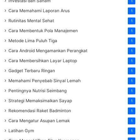
Investasi dan Saham
1
Cara Memahami Laporan Arus
1
Rutinitas Mental Sehat
1
Cara Membentuk Pola Manajemen
1
Metode Lima Puluh Tiga
1
Cara Android Mengamankan Perangkat
1
Cara Membersihkan Layar Laptop
1
Gadget Terbaru Ringan
1
Memahami Penyebab Sinyal Lemah
1
Pentingnya Nutrisi Seimbang
1
Strategi Memaksimalkan Sayap
1
Rekomendasi Raket Badminton
1
Cara Mengatur Asupan Lemak
1
Latihan Gym
1