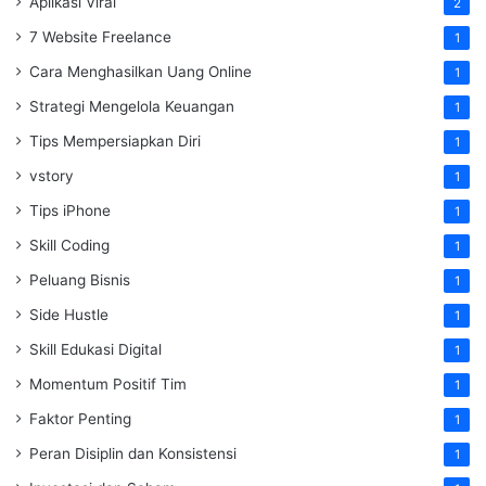
Aplikasi Viral
2
7 Website Freelance
1
Cara Menghasilkan Uang Online
1
Strategi Mengelola Keuangan
1
Tips Mempersiapkan Diri
1
vstory
1
Tips iPhone
1
Skill Coding
1
Peluang Bisnis
1
Side Hustle
1
Skill Edukasi Digital
1
Momentum Positif Tim
1
Faktor Penting
1
Peran Disiplin dan Konsistensi
1