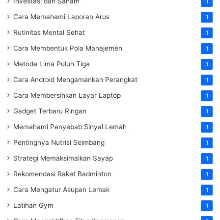
Investasi dan Saham
1
Cara Memahami Laporan Arus
1
Rutinitas Mental Sehat
1
Cara Membentuk Pola Manajemen
1
Metode Lima Puluh Tiga
1
Cara Android Mengamankan Perangkat
1
Cara Membersihkan Layar Laptop
1
Gadget Terbaru Ringan
1
Memahami Penyebab Sinyal Lemah
1
Pentingnya Nutrisi Seimbang
1
Strategi Memaksimalkan Sayap
1
Rekomendasi Raket Badminton
1
Cara Mengatur Asupan Lemak
1
Latihan Gym
1