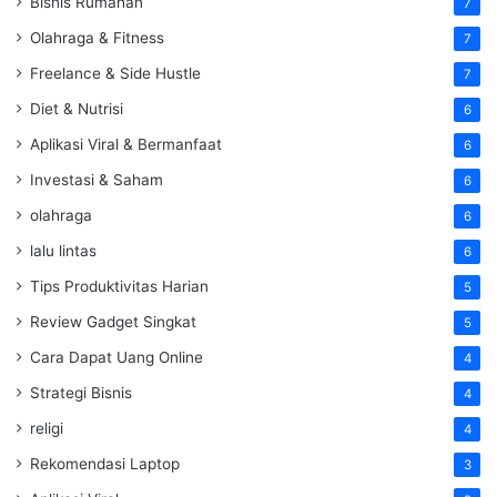
Bisnis Rumahan
7
Olahraga & Fitness
7
Freelance & Side Hustle
7
Diet & Nutrisi
6
Aplikasi Viral & Bermanfaat
6
Investasi & Saham
6
olahraga
6
lalu lintas
6
Tips Produktivitas Harian
5
Review Gadget Singkat
5
Cara Dapat Uang Online
4
Strategi Bisnis
4
religi
4
Rekomendasi Laptop
3