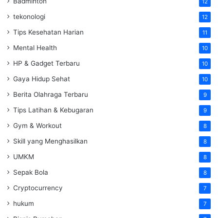
Badminton
12
tekonologi
12
Tips Kesehatan Harian
11
Mental Health
10
HP & Gadget Terbaru
10
Gaya Hidup Sehat
10
Berita Olahraga Terbaru
9
Tips Latihan & Kebugaran
9
Gym & Workout
8
Skill yang Menghasilkan
8
UMKM
8
Sepak Bola
8
Cryptocurrency
7
hukum
7