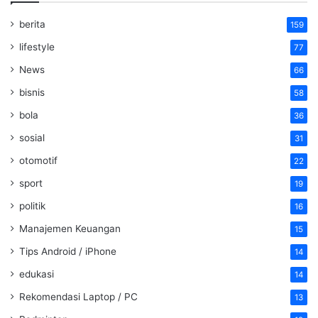
berita
159
lifestyle
77
News
66
bisnis
58
bola
36
sosial
31
otomotif
22
sport
19
politik
16
Manajemen Keuangan
15
Tips Android / iPhone
14
edukasi
14
Rekomendasi Laptop / PC
13