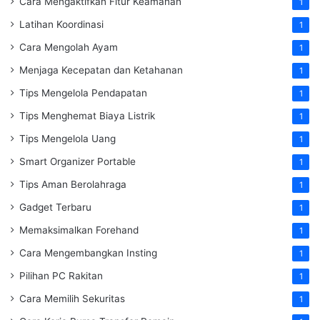
Cara Mengaktifkan Fitur Keamanan
1
Latihan Koordinasi
1
Cara Mengolah Ayam
1
Menjaga Kecepatan dan Ketahanan
1
Tips Mengelola Pendapatan
1
Tips Menghemat Biaya Listrik
1
Tips Mengelola Uang
1
Smart Organizer Portable
1
Tips Aman Berolahraga
1
Gadget Terbaru
1
Memaksimalkan Forehand
1
Cara Mengembangkan Insting
1
Pilihan PC Rakitan
1
Cara Memilih Sekuritas
1