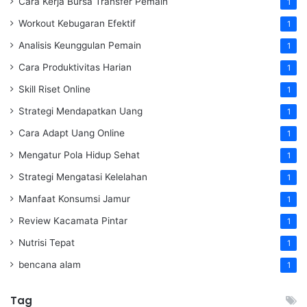
Cara Kerja Bursa Transfer Pemain
1
Workout Kebugaran Efektif
1
Analisis Keunggulan Pemain
1
Cara Produktivitas Harian
1
Skill Riset Online
1
Strategi Mendapatkan Uang
1
Cara Adapt Uang Online
1
Mengatur Pola Hidup Sehat
1
Strategi Mengatasi Kelelahan
1
Manfaat Konsumsi Jamur
1
Review Kacamata Pintar
1
Nutrisi Tepat
1
bencana alam
1
Tag