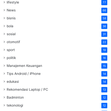
lifestyle
77
News
66
bisnis
58
bola
36
sosial
31
otomotif
22
sport
19
politik
16
Manajemen Keuangan
15
Tips Android / iPhone
14
edukasi
14
Rekomendasi Laptop / PC
13
Badminton
12
tekonologi
12