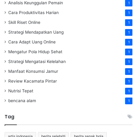
Analisis Keunggulan Pemain
1
Cara Produktivitas Harian
1
Skill Riset Online
1
Strategi Mendapatkan Uang
1
Cara Adapt Uang Online
1
Mengatur Pola Hidup Sehat
1
Strategi Mengatasi Kelelahan
1
Manfaat Konsumsi Jamur
1
Review Kacamata Pintar
1
Nutrisi Tepat
1
bencana alam
1
Tag
artis indonesia
berita selebriti
berita sepak bola