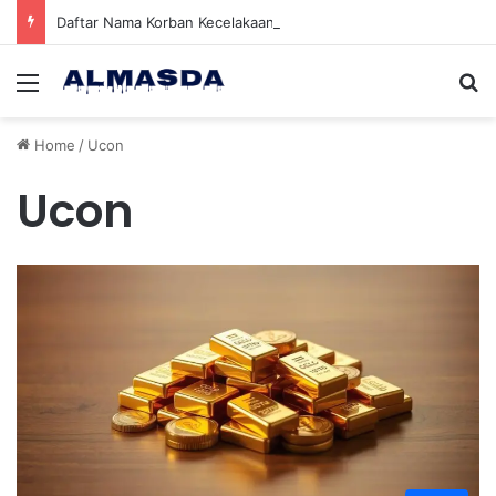
Daftar Nama Korban Kecelakaan KRL dan KA Argo Bromo di Bekasi Timur, 14 Meninggal dan 84 Terluka
Menu
Se
Home
/
Ucon
Ucon