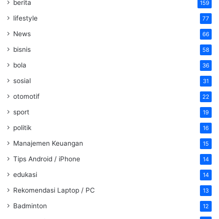
berita
159
lifestyle
77
News
66
bisnis
58
bola
36
sosial
31
otomotif
22
sport
19
politik
16
Manajemen Keuangan
15
Tips Android / iPhone
14
edukasi
14
Rekomendasi Laptop / PC
13
Badminton
12