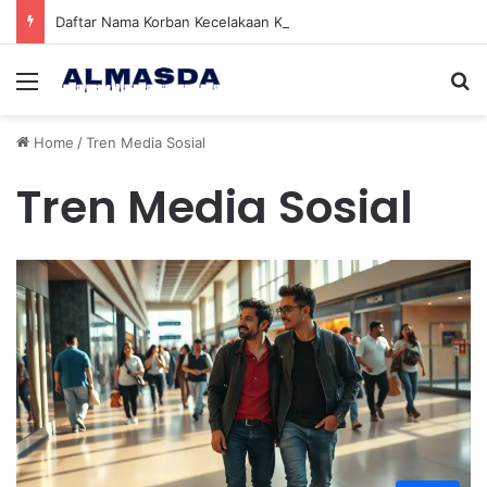
Daftar Nama Korban Kecelakaan KRL dan KA Argo Bromo di Bekasi Timur, 14 Meninggal dan 84 Terluka
Menu
Se
Home
/
Tren Media Sosial
Tren Media Sosial