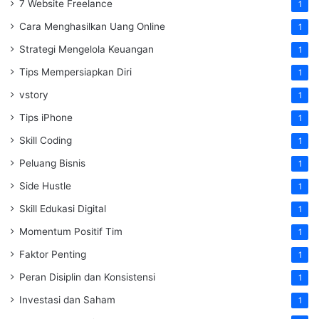
7 Website Freelance
1
Cara Menghasilkan Uang Online
1
Strategi Mengelola Keuangan
1
Tips Mempersiapkan Diri
1
vstory
1
Tips iPhone
1
Skill Coding
1
Peluang Bisnis
1
Side Hustle
1
Skill Edukasi Digital
1
Momentum Positif Tim
1
Faktor Penting
1
Peran Disiplin dan Konsistensi
1
Investasi dan Saham
1