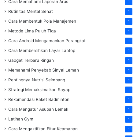
Cara Memahami Laporan Arus
1
Rutinitas Mental Sehat
1
Cara Membentuk Pola Manajemen
1
Metode Lima Puluh Tiga
1
Cara Android Mengamankan Perangkat
1
Cara Membersihkan Layar Laptop
1
Gadget Terbaru Ringan
1
Memahami Penyebab Sinyal Lemah
1
Pentingnya Nutrisi Seimbang
1
Strategi Memaksimalkan Sayap
1
Rekomendasi Raket Badminton
1
Cara Mengatur Asupan Lemak
1
Latihan Gym
1
Cara Mengaktifkan Fitur Keamanan
1