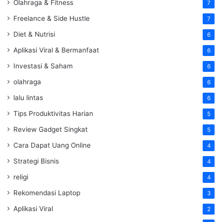
Olahraga & Fitness
7
Freelance & Side Hustle
7
Diet & Nutrisi
6
Aplikasi Viral & Bermanfaat
6
Investasi & Saham
6
olahraga
6
lalu lintas
6
Tips Produktivitas Harian
5
Review Gadget Singkat
5
Cara Dapat Uang Online
4
Strategi Bisnis
4
religi
4
Rekomendasi Laptop
3
Aplikasi Viral
2