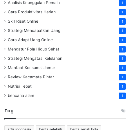
Analisis Keunggulan Pemain
1
Cara Produktivitas Harian
1
Skill Riset Online
1
Strategi Mendapatkan Uang
1
Cara Adapt Uang Online
1
Mengatur Pola Hidup Sehat
1
Strategi Mengatasi Kelelahan
1
Manfaat Konsumsi Jamur
1
Review Kacamata Pintar
1
Nutrisi Tepat
1
bencana alam
1
Tag
artis indonesia
berita selebriti
berita sepak bola