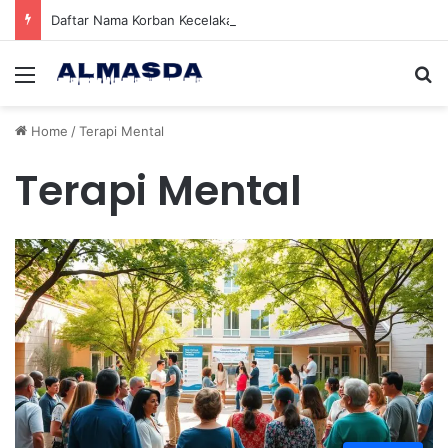
Daftar Nama Korban Kecelakaan KRL dan KA Argo Bromo di Bekasi Timur, 14 Meninggal dan 84 Terluka
Menu
Se
Home
/
Terapi Mental
Terapi Mental