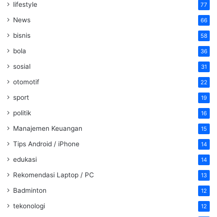
lifestyle
77
News
66
bisnis
58
bola
36
sosial
31
otomotif
22
sport
19
politik
16
Manajemen Keuangan
15
Tips Android / iPhone
14
edukasi
14
Rekomendasi Laptop / PC
13
Badminton
12
tekonologi
12