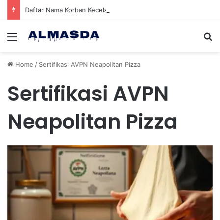
Daftar Nama Korban Kecelakaan KRL dan KA Argo Bromo di Bekasi Timur, 14 Meninggal dan 84 Terluka
Menu
Se
Home
/
Sertifikasi AVPN Neapolitan Pizza
Sertifikasi AVPN
Neapolitan Pizza