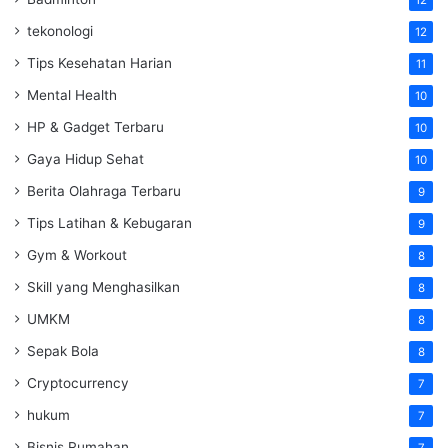
tekonologi
12
Tips Kesehatan Harian
11
Mental Health
10
HP & Gadget Terbaru
10
Gaya Hidup Sehat
10
Berita Olahraga Terbaru
9
Tips Latihan & Kebugaran
9
Gym & Workout
8
Skill yang Menghasilkan
8
UMKM
8
Sepak Bola
8
Cryptocurrency
7
hukum
7
Bisnis Rumahan
7