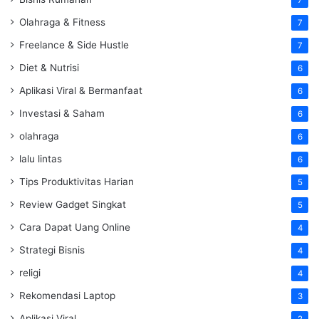
Olahraga & Fitness
7
Freelance & Side Hustle
7
Diet & Nutrisi
6
Aplikasi Viral & Bermanfaat
6
Investasi & Saham
6
olahraga
6
lalu lintas
6
Tips Produktivitas Harian
5
Review Gadget Singkat
5
Cara Dapat Uang Online
4
Strategi Bisnis
4
religi
4
Rekomendasi Laptop
3
Aplikasi Viral
2