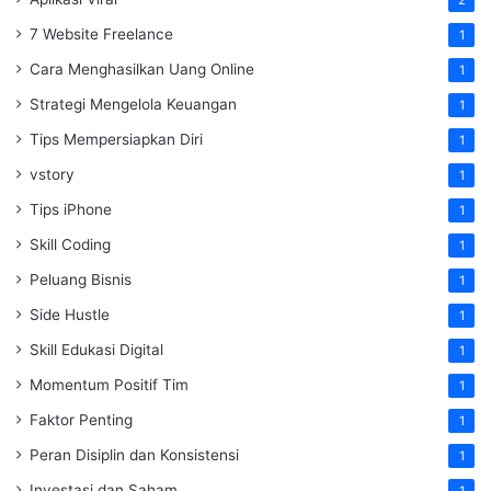
7 Website Freelance
1
Cara Menghasilkan Uang Online
1
Strategi Mengelola Keuangan
1
Tips Mempersiapkan Diri
1
vstory
1
Tips iPhone
1
Skill Coding
1
Peluang Bisnis
1
Side Hustle
1
Skill Edukasi Digital
1
Momentum Positif Tim
1
Faktor Penting
1
Peran Disiplin dan Konsistensi
1
Investasi dan Saham
1