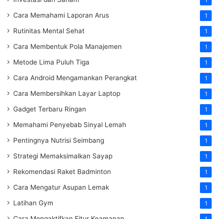
Cara Memahami Laporan Arus
1
Rutinitas Mental Sehat
1
Cara Membentuk Pola Manajemen
1
Metode Lima Puluh Tiga
1
Cara Android Mengamankan Perangkat
1
Cara Membersihkan Layar Laptop
1
Gadget Terbaru Ringan
1
Memahami Penyebab Sinyal Lemah
1
Pentingnya Nutrisi Seimbang
1
Strategi Memaksimalkan Sayap
1
Rekomendasi Raket Badminton
1
Cara Mengatur Asupan Lemak
1
Latihan Gym
1
Cara Mengaktifkan Fitur Keamanan
1