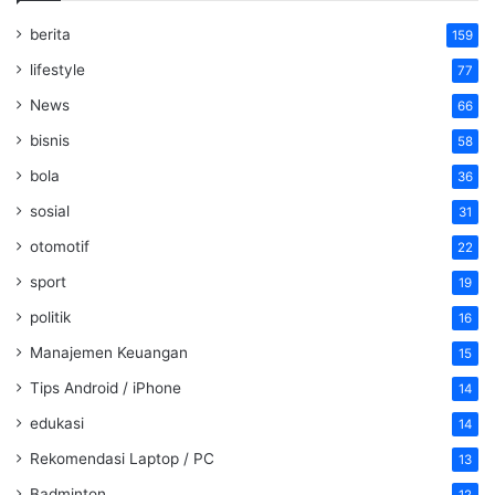
berita
159
lifestyle
77
News
66
bisnis
58
bola
36
sosial
31
otomotif
22
sport
19
politik
16
Manajemen Keuangan
15
Tips Android / iPhone
14
edukasi
14
Rekomendasi Laptop / PC
13
Badminton
12