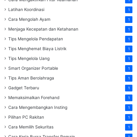
Latihan Koordinasi
1
Cara Mengolah Ayam
1
Menjaga Kecepatan dan Ketahanan
1
Tips Mengelola Pendapatan
1
Tips Menghemat Biaya Listrik
1
Tips Mengelola Uang
1
Smart Organizer Portable
1
Tips Aman Berolahraga
1
Gadget Terbaru
1
Memaksimalkan Forehand
1
Cara Mengembangkan Insting
1
Pilihan PC Rakitan
1
Cara Memilih Sekuritas
1
Cara Kerja Bursa Transfer Pemain
1