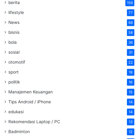
berita
159
lifestyle
77
News
66
bisnis
58
bola
36
sosial
31
otomotif
22
sport
19
politik
16
Manajemen Keuangan
15
Tips Android / iPhone
14
edukasi
14
Rekomendasi Laptop / PC
13
Badminton
12