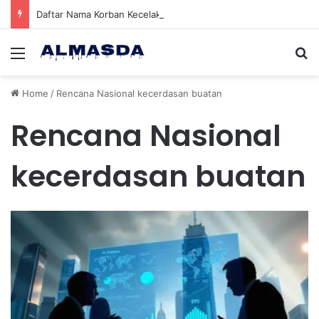
Daftar Nama Korban Kecelakaan KRL dan KA Argo Bromo di Bekasi Timur, 14 Meninggal dan 84 Terluka
Menu
Se
Home
/
Rencana Nasional kecerdasan buatan
Rencana Nasional
kecerdasan buatan