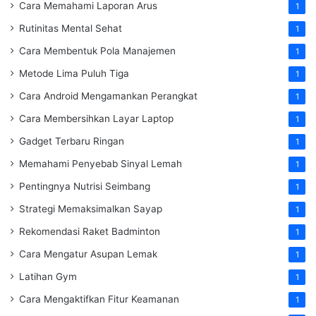
Cara Memahami Laporan Arus
1
Rutinitas Mental Sehat
1
Cara Membentuk Pola Manajemen
1
Metode Lima Puluh Tiga
1
Cara Android Mengamankan Perangkat
1
Cara Membersihkan Layar Laptop
1
Gadget Terbaru Ringan
1
Memahami Penyebab Sinyal Lemah
1
Pentingnya Nutrisi Seimbang
1
Strategi Memaksimalkan Sayap
1
Rekomendasi Raket Badminton
1
Cara Mengatur Asupan Lemak
1
Latihan Gym
1
Cara Mengaktifkan Fitur Keamanan
1