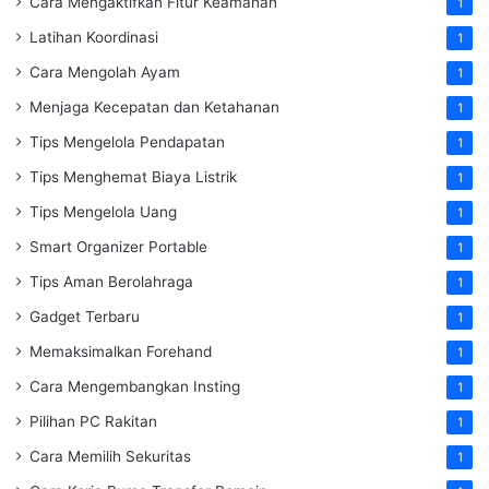
Cara Mengaktifkan Fitur Keamanan
1
Latihan Koordinasi
1
Cara Mengolah Ayam
1
Menjaga Kecepatan dan Ketahanan
1
Tips Mengelola Pendapatan
1
Tips Menghemat Biaya Listrik
1
Tips Mengelola Uang
1
Smart Organizer Portable
1
Tips Aman Berolahraga
1
Gadget Terbaru
1
Memaksimalkan Forehand
1
Cara Mengembangkan Insting
1
Pilihan PC Rakitan
1
Cara Memilih Sekuritas
1