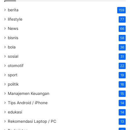
berita
159
lifestyle
77
News
66
bisnis
58
bola
36
sosial
31
otomotif
22
sport
19
politik
16
Manajemen Keuangan
15
Tips Android / iPhone
14
edukasi
14
Rekomendasi Laptop / PC
13