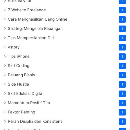
Aplikasi Viral
2
7 Website Freelance
1
Cara Menghasilkan Uang Online
1
Strategi Mengelola Keuangan
1
Tips Mempersiapkan Diri
1
vstory
1
Tips iPhone
1
Skill Coding
1
Peluang Bisnis
1
Side Hustle
1
Skill Edukasi Digital
1
Momentum Positif Tim
1
Faktor Penting
1
Peran Disiplin dan Konsistensi
1