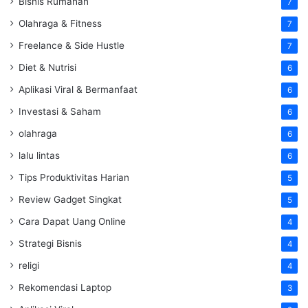
Bisnis Rumahan
7
Olahraga & Fitness
7
Freelance & Side Hustle
7
Diet & Nutrisi
6
Aplikasi Viral & Bermanfaat
6
Investasi & Saham
6
olahraga
6
lalu lintas
6
Tips Produktivitas Harian
5
Review Gadget Singkat
5
Cara Dapat Uang Online
4
Strategi Bisnis
4
religi
4
Rekomendasi Laptop
3