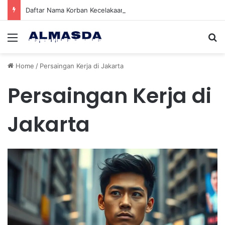
Daftar Nama Korban Kecelakaan KRL dan KA Argo Bromo di Bekasi Timur, 14 Meninggal dan 84 Terluka
Menu
Se
Home
/
Persaingan Kerja di Jakarta
Persaingan Kerja di
Jakarta