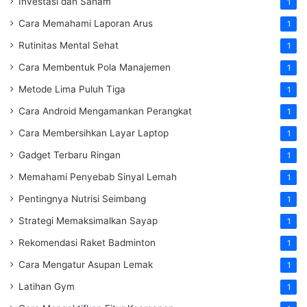
Investasi dan Saham
1
Cara Memahami Laporan Arus
1
Rutinitas Mental Sehat
1
Cara Membentuk Pola Manajemen
1
Metode Lima Puluh Tiga
1
Cara Android Mengamankan Perangkat
1
Cara Membersihkan Layar Laptop
1
Gadget Terbaru Ringan
1
Memahami Penyebab Sinyal Lemah
1
Pentingnya Nutrisi Seimbang
1
Strategi Memaksimalkan Sayap
1
Rekomendasi Raket Badminton
1
Cara Mengatur Asupan Lemak
1
Latihan Gym
1