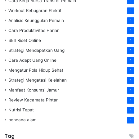
Cara Kerja Bursa Transfer Pemain
1
Workout Kebugaran Efektif
1
Analisis Keunggulan Pemain
1
Cara Produktivitas Harian
1
Skill Riset Online
1
Strategi Mendapatkan Uang
1
Cara Adapt Uang Online
1
Mengatur Pola Hidup Sehat
1
Strategi Mengatasi Kelelahan
1
Manfaat Konsumsi Jamur
1
Review Kacamata Pintar
1
Nutrisi Tepat
1
bencana alam
1
Tag