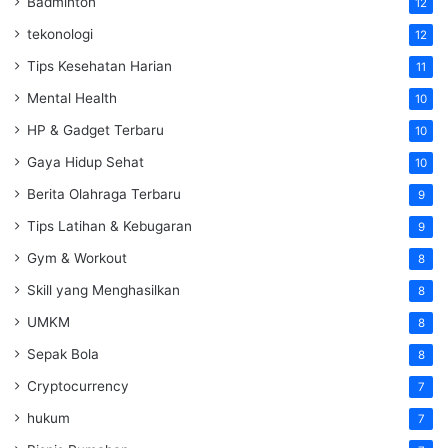
Badminton
12
tekonologi
12
Tips Kesehatan Harian
11
Mental Health
10
HP & Gadget Terbaru
10
Gaya Hidup Sehat
10
Berita Olahraga Terbaru
9
Tips Latihan & Kebugaran
9
Gym & Workout
8
Skill yang Menghasilkan
8
UMKM
8
Sepak Bola
8
Cryptocurrency
7
hukum
7