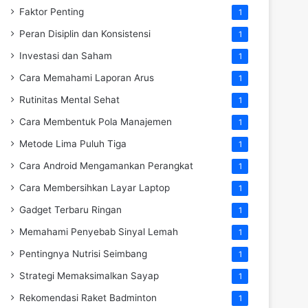
Faktor Penting
1
Peran Disiplin dan Konsistensi
1
Investasi dan Saham
1
Cara Memahami Laporan Arus
1
Rutinitas Mental Sehat
1
Cara Membentuk Pola Manajemen
1
Metode Lima Puluh Tiga
1
Cara Android Mengamankan Perangkat
1
Cara Membersihkan Layar Laptop
1
Gadget Terbaru Ringan
1
Memahami Penyebab Sinyal Lemah
1
Pentingnya Nutrisi Seimbang
1
Strategi Memaksimalkan Sayap
1
Rekomendasi Raket Badminton
1