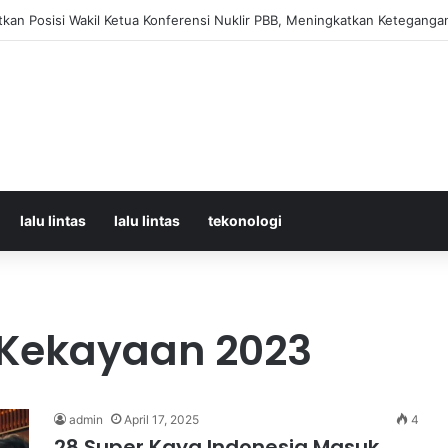
orban Kecelakaan KRL dan KA Argo Bromo di Bekasi Timur, 14 Meninggal
lalu lintas
lalu lintas
tekonologi
 Kekayaan 2023
admin
April 17, 2025
4
28 Super Kaya Indonesia Masuk