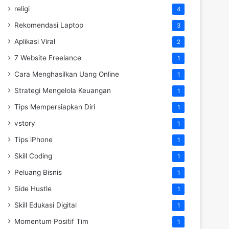
religi
4
Rekomendasi Laptop
3
Aplikasi Viral
2
7 Website Freelance
1
Cara Menghasilkan Uang Online
1
Strategi Mengelola Keuangan
1
Tips Mempersiapkan Diri
1
vstory
1
Tips iPhone
1
Skill Coding
1
Peluang Bisnis
1
Side Hustle
1
Skill Edukasi Digital
1
Momentum Positif Tim
1