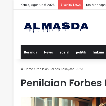
Kamis, Agustus 6 2026
Breaking News
Daftar Nama K
Beranda
News
sosial
politik
hukum
Home
/
Penilaian Forbes Kekayaan 2023
Penilaian Forbes