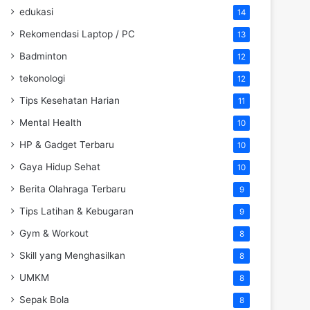
edukasi
14
Rekomendasi Laptop / PC
13
Badminton
12
tekonologi
12
Tips Kesehatan Harian
11
Mental Health
10
HP & Gadget Terbaru
10
Gaya Hidup Sehat
10
Berita Olahraga Terbaru
9
Tips Latihan & Kebugaran
9
Gym & Workout
8
Skill yang Menghasilkan
8
UMKM
8
Sepak Bola
8