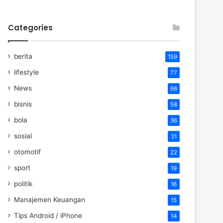
Categories
berita
159
lifestyle
77
News
66
bisnis
58
bola
36
sosial
31
otomotif
22
sport
19
politik
16
Manajemen Keuangan
15
Tips Android / iPhone
14