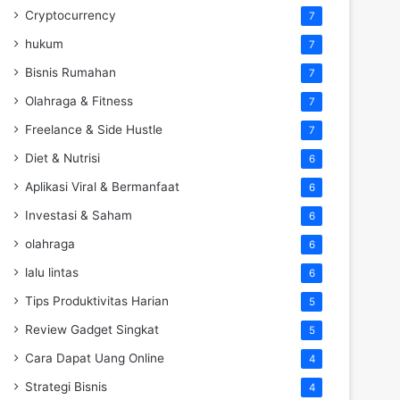
Cryptocurrency
7
hukum
7
Bisnis Rumahan
7
Olahraga & Fitness
7
Freelance & Side Hustle
7
Diet & Nutrisi
6
Aplikasi Viral & Bermanfaat
6
Investasi & Saham
6
olahraga
6
lalu lintas
6
Tips Produktivitas Harian
5
Review Gadget Singkat
5
Cara Dapat Uang Online
4
Strategi Bisnis
4