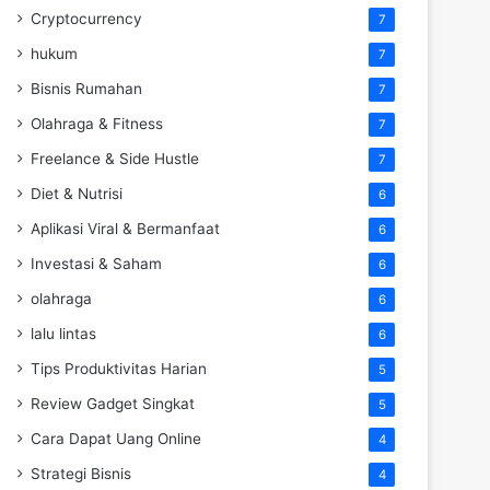
Cryptocurrency
7
hukum
7
Bisnis Rumahan
7
Olahraga & Fitness
7
Freelance & Side Hustle
7
Diet & Nutrisi
6
Aplikasi Viral & Bermanfaat
6
Investasi & Saham
6
olahraga
6
lalu lintas
6
Tips Produktivitas Harian
5
Review Gadget Singkat
5
Cara Dapat Uang Online
4
Strategi Bisnis
4