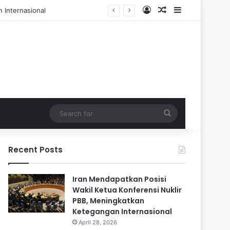
Log In
Random Article
Sidebar
l dan 84 Terluka
Search
for
Recent Posts
Iran Mendapatkan Posisi
Wakil Ketua Konferensi Nuklir
PBB, Meningkatkan
Ketegangan Internasional
April 28, 2026