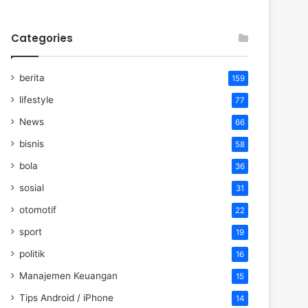
Categories
berita
159
lifestyle
77
News
66
bisnis
58
bola
36
sosial
31
otomotif
22
sport
19
politik
16
Manajemen Keuangan
15
Tips Android / iPhone
14