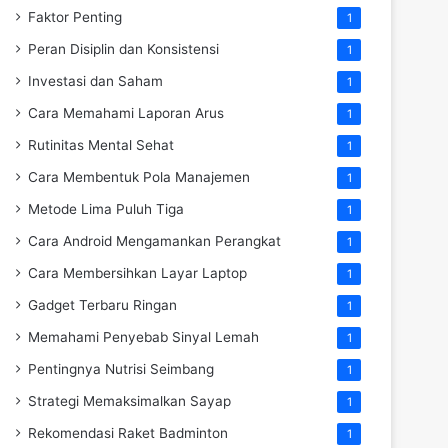
Faktor Penting
1
Peran Disiplin dan Konsistensi
1
Investasi dan Saham
1
Cara Memahami Laporan Arus
1
Rutinitas Mental Sehat
1
Cara Membentuk Pola Manajemen
1
Metode Lima Puluh Tiga
1
Cara Android Mengamankan Perangkat
1
Cara Membersihkan Layar Laptop
1
Gadget Terbaru Ringan
1
Memahami Penyebab Sinyal Lemah
1
Pentingnya Nutrisi Seimbang
1
Strategi Memaksimalkan Sayap
1
Rekomendasi Raket Badminton
1