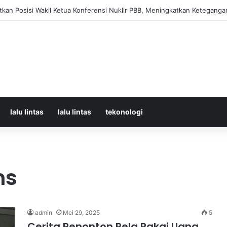
orban Kecelakaan KRL dan KA Argo Bromo di Bekasi Timur, 14 Meningga
lalu lintas
lalu lintas
tekonologi
ns
admin
Mei 29, 2025
5
Cerita Penonton Rela Pakai Uang