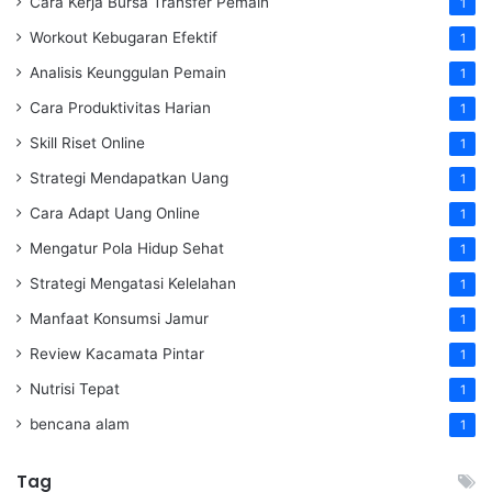
Cara Kerja Bursa Transfer Pemain
1
Workout Kebugaran Efektif
1
Analisis Keunggulan Pemain
1
Cara Produktivitas Harian
1
Skill Riset Online
1
Strategi Mendapatkan Uang
1
Cara Adapt Uang Online
1
Mengatur Pola Hidup Sehat
1
Strategi Mengatasi Kelelahan
1
Manfaat Konsumsi Jamur
1
Review Kacamata Pintar
1
Nutrisi Tepat
1
bencana alam
1
Tag