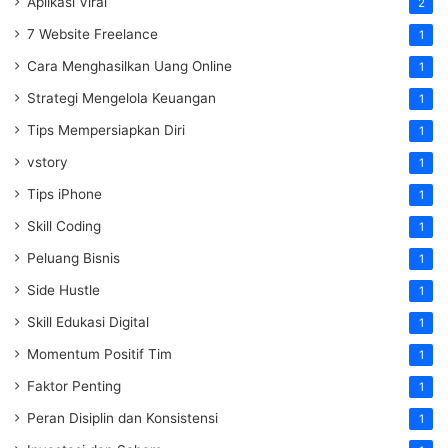
Aplikasi Viral
2
7 Website Freelance
1
Cara Menghasilkan Uang Online
1
Strategi Mengelola Keuangan
1
Tips Mempersiapkan Diri
1
vstory
1
Tips iPhone
1
Skill Coding
1
Peluang Bisnis
1
Side Hustle
1
Skill Edukasi Digital
1
Momentum Positif Tim
1
Faktor Penting
1
Peran Disiplin dan Konsistensi
1