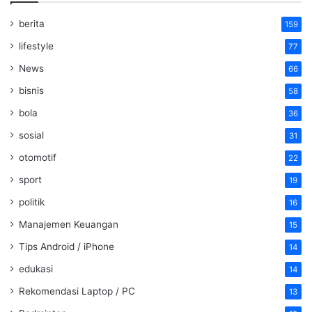
berita
159
lifestyle
77
News
66
bisnis
58
bola
36
sosial
31
otomotif
22
sport
19
politik
16
Manajemen Keuangan
15
Tips Android / iPhone
14
edukasi
14
Rekomendasi Laptop / PC
13