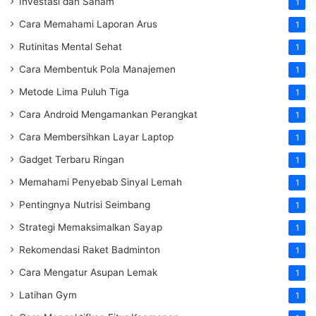
Investasi dan Saham
1
Cara Memahami Laporan Arus
1
Rutinitas Mental Sehat
1
Cara Membentuk Pola Manajemen
1
Metode Lima Puluh Tiga
1
Cara Android Mengamankan Perangkat
1
Cara Membersihkan Layar Laptop
1
Gadget Terbaru Ringan
1
Memahami Penyebab Sinyal Lemah
1
Pentingnya Nutrisi Seimbang
1
Strategi Memaksimalkan Sayap
1
Rekomendasi Raket Badminton
1
Cara Mengatur Asupan Lemak
1
Latihan Gym
1