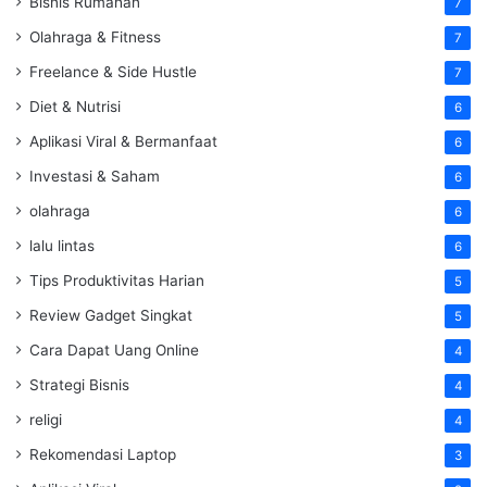
Bisnis Rumahan
7
Olahraga & Fitness
7
Freelance & Side Hustle
7
Diet & Nutrisi
6
Aplikasi Viral & Bermanfaat
6
Investasi & Saham
6
olahraga
6
lalu lintas
6
Tips Produktivitas Harian
5
Review Gadget Singkat
5
Cara Dapat Uang Online
4
Strategi Bisnis
4
religi
4
Rekomendasi Laptop
3