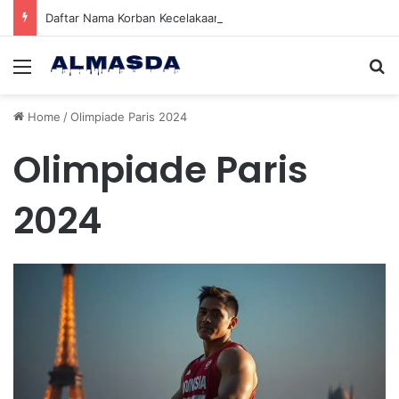
Daftar Nama Korban Kecelakaan KRL dan KA Argo Bromo di Bekasi Timur, 14 Meninggal dan 84 Terluka
Menu
Se
Home
/
Olimpiade Paris 2024
Olimpiade Paris
2024