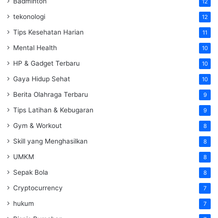
Badminton
12
tekonologi
12
Tips Kesehatan Harian
11
Mental Health
10
HP & Gadget Terbaru
10
Gaya Hidup Sehat
10
Berita Olahraga Terbaru
9
Tips Latihan & Kebugaran
9
Gym & Workout
8
Skill yang Menghasilkan
8
UMKM
8
Sepak Bola
8
Cryptocurrency
7
hukum
7