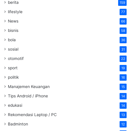
berita
159
lifestyle
77
News
66
bisnis
58
bola
36
sosial
31
otomotif
22
sport
19
politik
16
Manajemen Keuangan
15
Tips Android / iPhone
14
edukasi
14
Rekomendasi Laptop / PC
13
Badminton
12