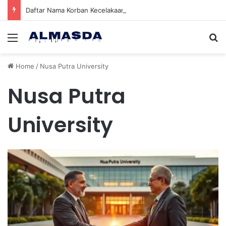
Daftar Nama Korban Kecelakaan KRL dan KA Argo Bromo di Bekasi Timur, 14 Meninggal dan 84 Terluka
Menu
Se
Home
/
Nusa Putra University
Nusa Putra
University