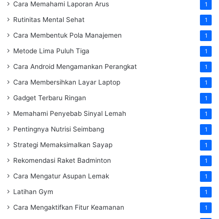
Cara Memahami Laporan Arus
1
Rutinitas Mental Sehat
1
Cara Membentuk Pola Manajemen
1
Metode Lima Puluh Tiga
1
Cara Android Mengamankan Perangkat
1
Cara Membersihkan Layar Laptop
1
Gadget Terbaru Ringan
1
Memahami Penyebab Sinyal Lemah
1
Pentingnya Nutrisi Seimbang
1
Strategi Memaksimalkan Sayap
1
Rekomendasi Raket Badminton
1
Cara Mengatur Asupan Lemak
1
Latihan Gym
1
Cara Mengaktifkan Fitur Keamanan
1