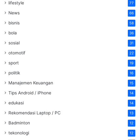
lifestyle
77
News
66
bisnis
58
bola
36
sosial
31
otomotif
22
sport
19
politik
16
Manajemen Keuangan
15
Tips Android / iPhone
14
edukasi
14
Rekomendasi Laptop / PC
13
Badminton
12
tekonologi
12