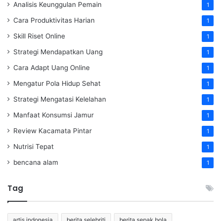
Analisis Keunggulan Pemain
1
Cara Produktivitas Harian
1
Skill Riset Online
1
Strategi Mendapatkan Uang
1
Cara Adapt Uang Online
1
Mengatur Pola Hidup Sehat
1
Strategi Mengatasi Kelelahan
1
Manfaat Konsumsi Jamur
1
Review Kacamata Pintar
1
Nutrisi Tepat
1
bencana alam
1
Tag
artis indonesia
berita selebriti
berita sepak bola