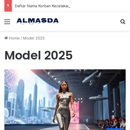
Daftar Nama Korban Kecelakaan KRL dan KA Argo Bromo di Bekasi Timur, 14 Meninggal dan 84 Terluka
Menu
Se
Home
/
Model 2025
Model 2025