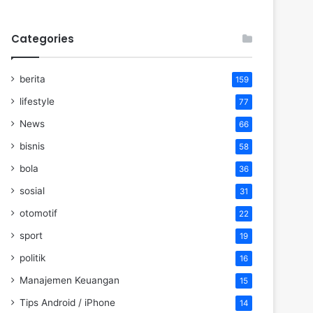
Categories
berita
159
lifestyle
77
News
66
bisnis
58
bola
36
sosial
31
otomotif
22
sport
19
politik
16
Manajemen Keuangan
15
Tips Android / iPhone
14