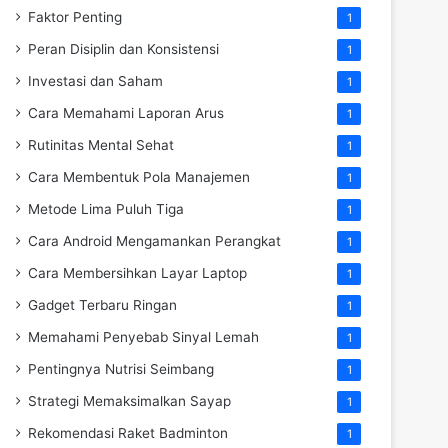
Faktor Penting
1
Peran Disiplin dan Konsistensi
1
Investasi dan Saham
1
Cara Memahami Laporan Arus
1
Rutinitas Mental Sehat
1
Cara Membentuk Pola Manajemen
1
Metode Lima Puluh Tiga
1
Cara Android Mengamankan Perangkat
1
Cara Membersihkan Layar Laptop
1
Gadget Terbaru Ringan
1
Memahami Penyebab Sinyal Lemah
1
Pentingnya Nutrisi Seimbang
1
Strategi Memaksimalkan Sayap
1
Rekomendasi Raket Badminton
1