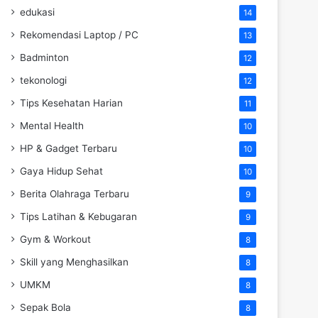
edukasi
14
Rekomendasi Laptop / PC
13
Badminton
12
tekonologi
12
Tips Kesehatan Harian
11
Mental Health
10
HP & Gadget Terbaru
10
Gaya Hidup Sehat
10
Berita Olahraga Terbaru
9
Tips Latihan & Kebugaran
9
Gym & Workout
8
Skill yang Menghasilkan
8
UMKM
8
Sepak Bola
8