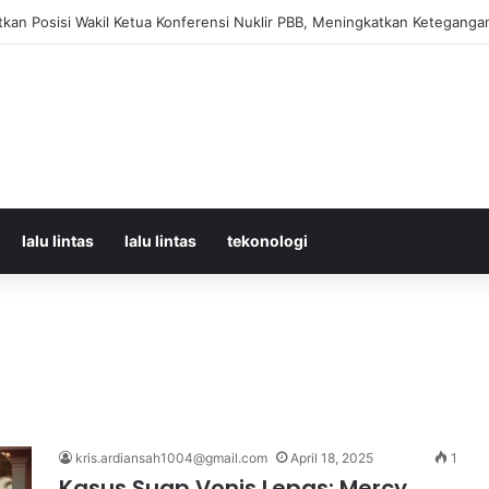
orban Kecelakaan KRL dan KA Argo Bromo di Bekasi Timur, 14 Meninggal
lalu lintas
lalu lintas
tekonologi
kris.ardiansah1004@gmail.com
April 18, 2025
1
Kasus Suap Vonis Lepas: Mercy