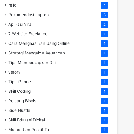
religi
4
Rekomendasi Laptop
3
Aplikasi Viral
2
7 Website Freelance
1
Cara Menghasilkan Uang Online
1
Strategi Mengelola Keuangan
1
Tips Mempersiapkan Diri
1
vstory
1
Tips iPhone
1
Skill Coding
1
Peluang Bisnis
1
Side Hustle
1
Skill Edukasi Digital
1
Momentum Positif Tim
1