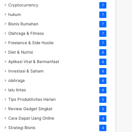
Cryptocurrency
7
hukum
7
Bisnis Rumahan
7
Olahraga & Fitness
7
Freelance & Side Hustle
7
Diet & Nutrisi
6
Aplikasi Viral & Bermanfaat
6
Investasi & Saham
6
olahraga
6
lalu lintas
6
Tips Produktivitas Harian
5
Review Gadget Singkat
5
Cara Dapat Uang Online
4
Strategi Bisnis
4