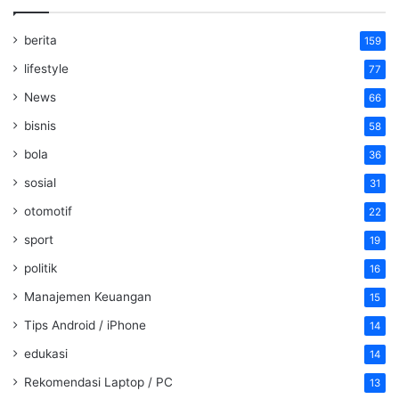
berita
159
lifestyle
77
News
66
bisnis
58
bola
36
sosial
31
otomotif
22
sport
19
politik
16
Manajemen Keuangan
15
Tips Android / iPhone
14
edukasi
14
Rekomendasi Laptop / PC
13