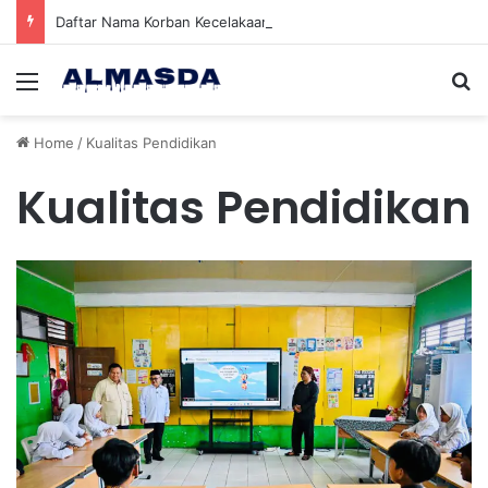
Daftar Nama Korban Kecelakaan KRL dan KA Argo Bromo di Bekasi Timur, 14 Meninggal dan 84 Terluka
Menu
Se
Home
/
Kualitas Pendidikan
Kualitas Pendidikan