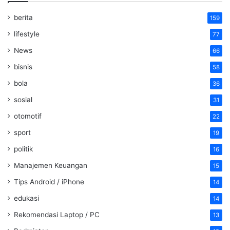
berita
159
lifestyle
77
News
66
bisnis
58
bola
36
sosial
31
otomotif
22
sport
19
politik
16
Manajemen Keuangan
15
Tips Android / iPhone
14
edukasi
14
Rekomendasi Laptop / PC
13