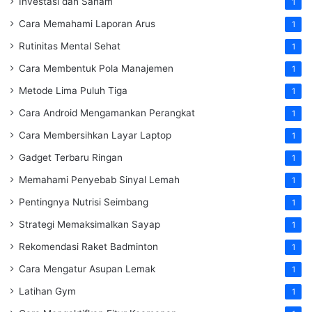
Investasi dan Saham
1
Cara Memahami Laporan Arus
1
Rutinitas Mental Sehat
1
Cara Membentuk Pola Manajemen
1
Metode Lima Puluh Tiga
1
Cara Android Mengamankan Perangkat
1
Cara Membersihkan Layar Laptop
1
Gadget Terbaru Ringan
1
Memahami Penyebab Sinyal Lemah
1
Pentingnya Nutrisi Seimbang
1
Strategi Memaksimalkan Sayap
1
Rekomendasi Raket Badminton
1
Cara Mengatur Asupan Lemak
1
Latihan Gym
1