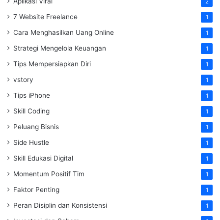
Aplikasi Viral
2
7 Website Freelance
1
Cara Menghasilkan Uang Online
1
Strategi Mengelola Keuangan
1
Tips Mempersiapkan Diri
1
vstory
1
Tips iPhone
1
Skill Coding
1
Peluang Bisnis
1
Side Hustle
1
Skill Edukasi Digital
1
Momentum Positif Tim
1
Faktor Penting
1
Peran Disiplin dan Konsistensi
1