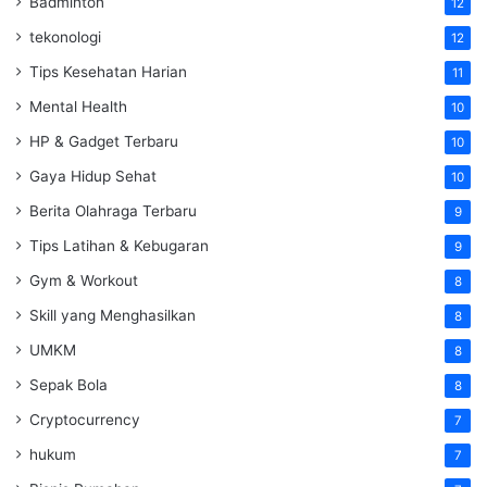
Badminton
12
tekonologi
12
Tips Kesehatan Harian
11
Mental Health
10
HP & Gadget Terbaru
10
Gaya Hidup Sehat
10
Berita Olahraga Terbaru
9
Tips Latihan & Kebugaran
9
Gym & Workout
8
Skill yang Menghasilkan
8
UMKM
8
Sepak Bola
8
Cryptocurrency
7
hukum
7