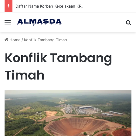
Daftar Nama Korban Kecelakaan KRL dan KA Argo Bromo di Bekasi Timur, 14 Meninggal dan 84 Terluka
Menu
Se
Home
/
Konflik Tambang Timah
Konflik Tambang
Timah