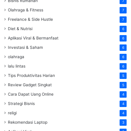
Bisnis Rumahan
7
Olahraga & Fitness
7
Freelance & Side Hustle
7
Diet & Nutrisi
6
Aplikasi Viral & Bermanfaat
6
Investasi & Saham
6
olahraga
6
lalu lintas
6
Tips Produktivitas Harian
5
Review Gadget Singkat
5
Cara Dapat Uang Online
4
Strategi Bisnis
4
religi
4
Rekomendasi Laptop
3