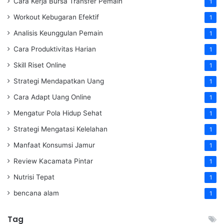
Cara Kerja Bursa Transfer Pemain
1
Workout Kebugaran Efektif
1
Analisis Keunggulan Pemain
1
Cara Produktivitas Harian
1
Skill Riset Online
1
Strategi Mendapatkan Uang
1
Cara Adapt Uang Online
1
Mengatur Pola Hidup Sehat
1
Strategi Mengatasi Kelelahan
1
Manfaat Konsumsi Jamur
1
Review Kacamata Pintar
1
Nutrisi Tepat
1
bencana alam
1
Tag