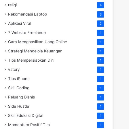
religi
4
Rekomendasi Laptop
3
Aplikasi Viral
2
7 Website Freelance
1
Cara Menghasilkan Uang Online
1
Strategi Mengelola Keuangan
1
Tips Mempersiapkan Diri
1
vstory
1
Tips iPhone
1
Skill Coding
1
Peluang Bisnis
1
Side Hustle
1
Skill Edukasi Digital
1
Momentum Positif Tim
1