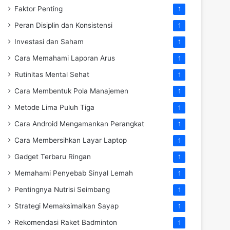
Faktor Penting
1
Peran Disiplin dan Konsistensi
1
Investasi dan Saham
1
Cara Memahami Laporan Arus
1
Rutinitas Mental Sehat
1
Cara Membentuk Pola Manajemen
1
Metode Lima Puluh Tiga
1
Cara Android Mengamankan Perangkat
1
Cara Membersihkan Layar Laptop
1
Gadget Terbaru Ringan
1
Memahami Penyebab Sinyal Lemah
1
Pentingnya Nutrisi Seimbang
1
Strategi Memaksimalkan Sayap
1
Rekomendasi Raket Badminton
1