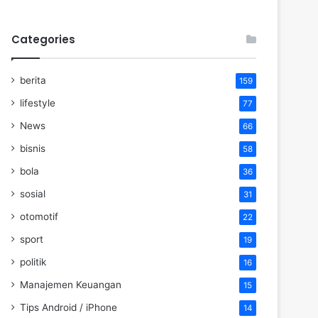
Categories
berita
159
lifestyle
77
News
66
bisnis
58
bola
36
sosial
31
otomotif
22
sport
19
politik
16
Manajemen Keuangan
15
Tips Android / iPhone
14