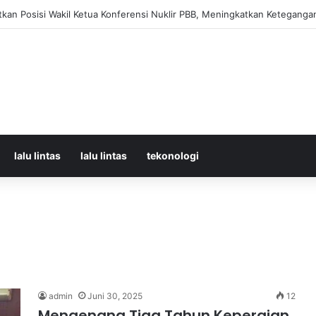
orban Kecelakaan KRL dan KA Argo Bromo di Bekasi Timur, 14 Meninggal
lalu lintas
lalu lintas
tekonologi
admin
Juni 30, 2025
12
Mengenang Tiga Tahun Kepergian