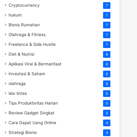
Cryptocurrency
7
hukum
7
Bisnis Rumahan
7
Olahraga & Fitness
7
Freelance & Side Hustle
7
Diet & Nutrisi
6
Aplikasi Viral & Bermanfaat
6
Investasi & Saham
6
olahraga
6
lalu lintas
6
Tips Produktivitas Harian
5
Review Gadget Singkat
5
Cara Dapat Uang Online
4
Strategi Bisnis
4