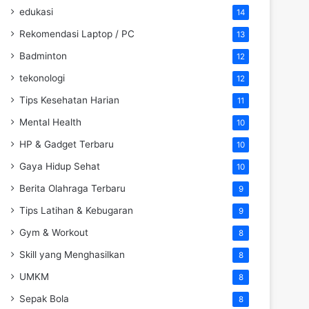
edukasi
14
Rekomendasi Laptop / PC
13
Badminton
12
tekonologi
12
Tips Kesehatan Harian
11
Mental Health
10
HP & Gadget Terbaru
10
Gaya Hidup Sehat
10
Berita Olahraga Terbaru
9
Tips Latihan & Kebugaran
9
Gym & Workout
8
Skill yang Menghasilkan
8
UMKM
8
Sepak Bola
8