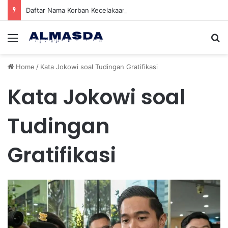
Daftar Nama Korban Kecelakaan KRL dan KA Argo Bromo di Bekasi Timur, 14 Meninggal dan 84 Terluka
Menu
Se
Home
/
Kata Jokowi soal Tudingan Gratifikasi
Kata Jokowi soal
Tudingan
Gratifikasi