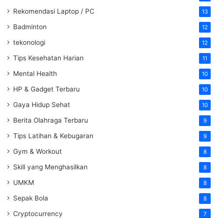
Rekomendasi Laptop / PC
13
Badminton
12
tekonologi
12
Tips Kesehatan Harian
11
Mental Health
10
HP & Gadget Terbaru
10
Gaya Hidup Sehat
10
Berita Olahraga Terbaru
9
Tips Latihan & Kebugaran
9
Gym & Workout
8
Skill yang Menghasilkan
8
UMKM
8
Sepak Bola
8
Cryptocurrency
7