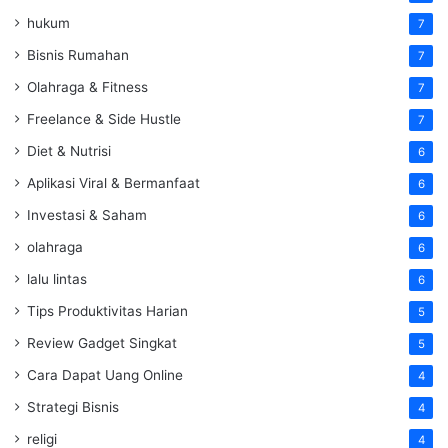
hukum
7
Bisnis Rumahan
7
Olahraga & Fitness
7
Freelance & Side Hustle
7
Diet & Nutrisi
6
Aplikasi Viral & Bermanfaat
6
Investasi & Saham
6
olahraga
6
lalu lintas
6
Tips Produktivitas Harian
5
Review Gadget Singkat
5
Cara Dapat Uang Online
4
Strategi Bisnis
4
religi
4