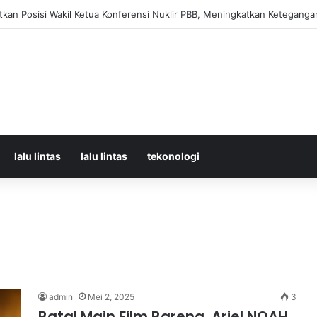
orban Kecelakaan KRL dan KA Argo Bromo di Bekasi Timur, 14 Meningga
lalu lintas
lalu lintas
tekonologi
admin
Mei 2, 2025
3
Batal Main Film Bareng, Ariel NOAH