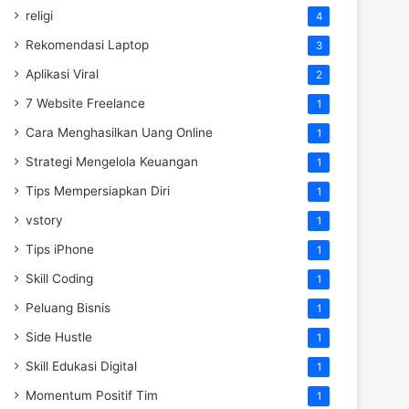
religi
4
Rekomendasi Laptop
3
Aplikasi Viral
2
7 Website Freelance
1
Cara Menghasilkan Uang Online
1
Strategi Mengelola Keuangan
1
Tips Mempersiapkan Diri
1
vstory
1
Tips iPhone
1
Skill Coding
1
Peluang Bisnis
1
Side Hustle
1
Skill Edukasi Digital
1
Momentum Positif Tim
1