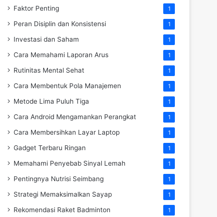
Faktor Penting
1
Peran Disiplin dan Konsistensi
1
Investasi dan Saham
1
Cara Memahami Laporan Arus
1
Rutinitas Mental Sehat
1
Cara Membentuk Pola Manajemen
1
Metode Lima Puluh Tiga
1
Cara Android Mengamankan Perangkat
1
Cara Membersihkan Layar Laptop
1
Gadget Terbaru Ringan
1
Memahami Penyebab Sinyal Lemah
1
Pentingnya Nutrisi Seimbang
1
Strategi Memaksimalkan Sayap
1
Rekomendasi Raket Badminton
1