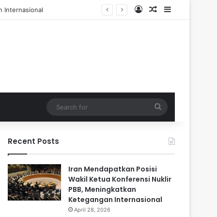
Log In
Random Article
Sidebar
l dan 84 Terluka
Search
for
Recent Posts
Iran Mendapatkan Posisi
Wakil Ketua Konferensi Nuklir
PBB, Meningkatkan
Ketegangan Internasional
April 28, 2026