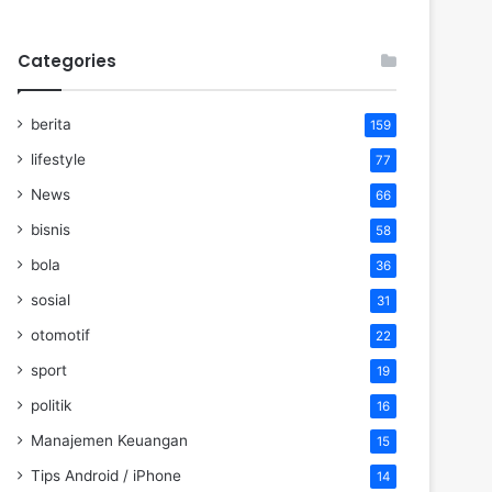
Categories
berita
159
lifestyle
77
News
66
bisnis
58
bola
36
sosial
31
otomotif
22
sport
19
politik
16
Manajemen Keuangan
15
Tips Android / iPhone
14