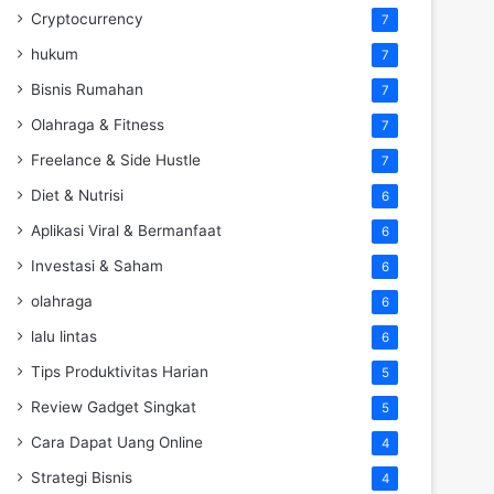
Cryptocurrency
7
hukum
7
Bisnis Rumahan
7
Olahraga & Fitness
7
Freelance & Side Hustle
7
Diet & Nutrisi
6
Aplikasi Viral & Bermanfaat
6
Investasi & Saham
6
olahraga
6
lalu lintas
6
Tips Produktivitas Harian
5
Review Gadget Singkat
5
Cara Dapat Uang Online
4
Strategi Bisnis
4