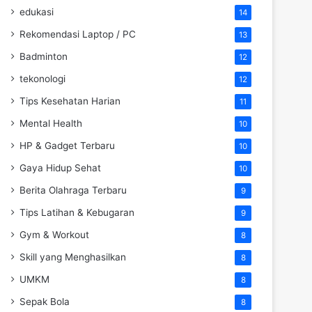
edukasi
14
Rekomendasi Laptop / PC
13
Badminton
12
tekonologi
12
Tips Kesehatan Harian
11
Mental Health
10
HP & Gadget Terbaru
10
Gaya Hidup Sehat
10
Berita Olahraga Terbaru
9
Tips Latihan & Kebugaran
9
Gym & Workout
8
Skill yang Menghasilkan
8
UMKM
8
Sepak Bola
8