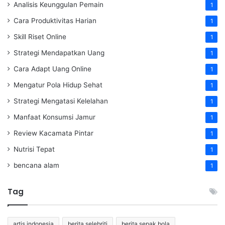
Analisis Keunggulan Pemain
1
Cara Produktivitas Harian
1
Skill Riset Online
1
Strategi Mendapatkan Uang
1
Cara Adapt Uang Online
1
Mengatur Pola Hidup Sehat
1
Strategi Mengatasi Kelelahan
1
Manfaat Konsumsi Jamur
1
Review Kacamata Pintar
1
Nutrisi Tepat
1
bencana alam
1
Tag
artis indonesia
berita selebriti
berita sepak bola