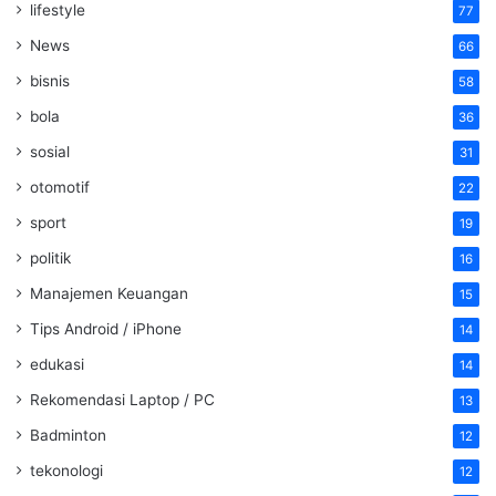
lifestyle
77
News
66
bisnis
58
bola
36
sosial
31
otomotif
22
sport
19
politik
16
Manajemen Keuangan
15
Tips Android / iPhone
14
edukasi
14
Rekomendasi Laptop / PC
13
Badminton
12
tekonologi
12