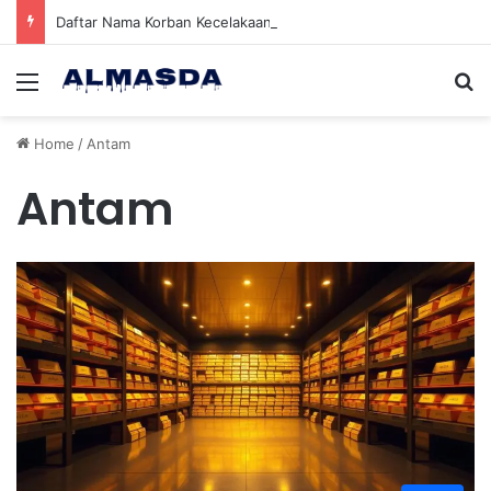
Daftar Nama Korban Kecelakaan KRL dan KA Argo Bromo di Bekasi Timur, 14 Meninggal dan 84 Terluka
Menu
Se
Home
/
Antam
Antam