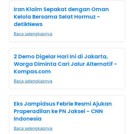
Iran Klaim Sepakat dengan Oman
Kelola Bersama Selat Hormuz -
detikNews
Baca selengkapnya
2 Demo Digelar Hari Ini di Jakarta,
Warga Diminta Cari Jalur Alternatif -
Kompas.com
Baca selengkapnya
Eks Jampidsus Febrie Resmi Ajukan
Praperadilan ke PN Jaksel - CNN
Indonesia
Baca selengkapnya