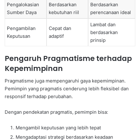
Pengalokasian
Berdasarkan
Berdasarkan
Sumber Daya
kebutuhan riil
perencanaan ideal
Lambat dan
Pengambilan
Cepat dan
berdasarkan
Keputusan
adaptif
prinsip
Pengaruh Pragmatisme terhadap
Kepemimpinan
Pragmatisme juga mempengaruhi gaya kepemimpinan.
Pemimpin yang pragmatis cenderung lebih fleksibel dan
responsif terhadap perubahan.
Dengan pendekatan pragmatis, pemimpin bisa:
Mengambil keputusan yang lebih tepat
Mengadaptasi strategi berdasarkan keadaan