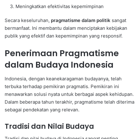
Meningkatkan efektivitas kepemimpinan
Secara keseluruhan,
pragmatisme dalam politik
sangat
bermanfaat. Ini membantu dalam menciptakan kebijakan
publik yang efektif dan kepemimpinan yang responsif.
Penerimaan Pragmatisme
dalam Budaya Indonesia
Indonesia, dengan keanekaragaman budayanya, telah
terbuka terhadap pemikiran pragmatis. Pemikiran ini
menawarkan solusi nyata untuk berbagai aspek kehidupan.
Dalam beberapa tahun terakhir, pragmatisme telah diterima
sebagai pendekatan yang relevan.
Tradisi dan Nilai Budaya
Tradisi dan nilai budaya di Indonesia sangat penting.