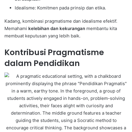
Idealisme: Komitmen pada prinsip dan etika.
Kadang, kombinasi pragmatisme dan idealisme efektif.
Memahami
kelebihan dan kekurangan
membantu kita
membuat keputusan yang lebih baik.
Kontribusi Pragmatisme
dalam Pendidikan