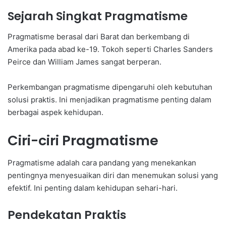
Sejarah Singkat Pragmatisme
Pragmatisme berasal dari Barat dan berkembang di
Amerika pada abad ke-19. Tokoh seperti Charles Sanders
Peirce dan William James sangat berperan.
Perkembangan pragmatisme dipengaruhi oleh kebutuhan
solusi praktis. Ini menjadikan pragmatisme penting dalam
berbagai aspek kehidupan.
Ciri-ciri Pragmatisme
Pragmatisme adalah cara pandang yang menekankan
pentingnya menyesuaikan diri dan menemukan solusi yang
efektif. Ini penting dalam kehidupan sehari-hari.
Pendekatan Praktis