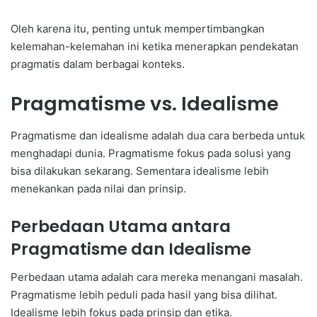
Oleh karena itu, penting untuk mempertimbangkan
kelemahan-kelemahan ini ketika menerapkan pendekatan
pragmatis dalam berbagai konteks.
Pragmatisme vs. Idealisme
Pragmatisme dan idealisme adalah dua cara berbeda untuk
menghadapi dunia. Pragmatisme fokus pada solusi yang
bisa dilakukan sekarang. Sementara idealisme lebih
menekankan pada nilai dan prinsip.
Perbedaan Utama antara
Pragmatisme dan Idealisme
Perbedaan utama adalah cara mereka menangani masalah.
Pragmatisme lebih peduli pada hasil yang bisa dilihat.
Idealisme lebih fokus pada prinsip dan etika.