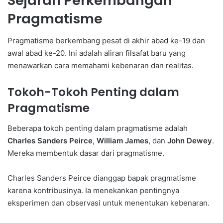
Sejarah Perkembangan
Pragmatisme
Pragmatisme berkembang pesat di akhir abad ke-19 dan
awal abad ke-20. Ini adalah aliran filsafat baru yang
menawarkan cara memahami kebenaran dan realitas.
Tokoh-Tokoh Penting dalam
Pragmatisme
Beberapa tokoh penting dalam pragmatisme adalah
Charles Sanders Peirce
,
William James
, dan
John Dewey
.
Mereka membentuk dasar dari pragmatisme.
Charles Sanders Peirce dianggap bapak pragmatisme
karena kontribusinya. Ia menekankan pentingnya
eksperimen dan observasi untuk menentukan kebenaran.