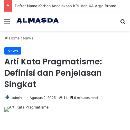
Daftar Nama Korban Kecelakaan KRL dan KA Argo Bromo di Bekasi Timur, 14 Meninggal dan 84 Terluka
Menu
Se
Home
/
News
News
Arti Kata Pragmatisme:
Definisi dan Penjelasan
Singkat
admin
Agustus 2, 2025
11
9 minutes read