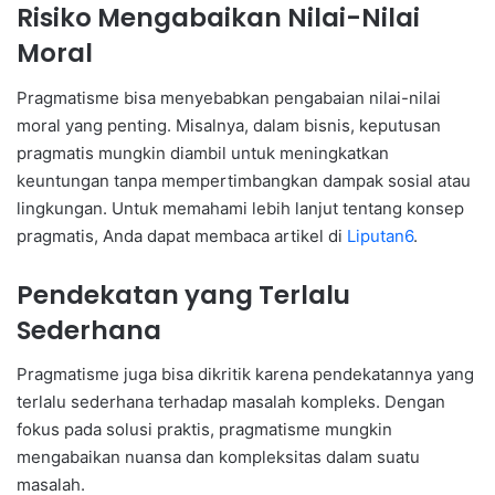
Risiko Mengabaikan Nilai-Nilai
Moral
Pragmatisme bisa menyebabkan pengabaian nilai-nilai
moral yang penting. Misalnya, dalam bisnis, keputusan
pragmatis mungkin diambil untuk meningkatkan
keuntungan tanpa mempertimbangkan dampak sosial atau
lingkungan. Untuk memahami lebih lanjut tentang konsep
pragmatis, Anda dapat membaca artikel di
Liputan6
.
Pendekatan yang Terlalu
Sederhana
Pragmatisme juga bisa dikritik karena pendekatannya yang
terlalu sederhana terhadap masalah kompleks. Dengan
fokus pada solusi praktis, pragmatisme mungkin
mengabaikan nuansa dan kompleksitas dalam suatu
masalah.