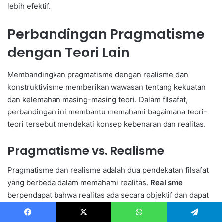
lebih efektif.
Perbandingan Pragmatisme
dengan Teori Lain
Membandingkan pragmatisme dengan realisme dan
konstruktivisme memberikan wawasan tentang kekuatan
dan kelemahan masing-masing teori. Dalam filsafat,
perbandingan ini membantu memahami bagaimana teori-
teori tersebut mendekati konsep kebenaran dan realitas.
Pragmatisme vs. Realisme
Pragmatisme dan realisme adalah dua pendekatan filsafat
yang berbeda dalam memahami realitas.
Realisme
berpendapat bahwa realitas ada secara objektif dan dapat
dipahami melalui observasi dan pengalaman. Sementara
itu,
pragmatisme
menekankan bahwa kebenaran
Facebook
X
WhatsApp
Telegram