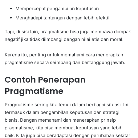
Mempercepat pengambilan keputusan
Menghadapi tantangan dengan lebih efektif
Tapi, di sisi lain, pragmatisme bisa juga membawa dampak
negatif jika tidak diimbangi dengan nilai etis dan moral.
Karena itu, penting untuk memahami cara menerapkan
pragmatisme secara seimbang dan bertanggung jawab.
Contoh Penerapan
Pragmatisme
Pragmatisme sering kita temui dalam berbagai situasi. Ini
termasuk dalam pengambilan keputusan dan strategi
bisnis. Dengan memahami dan menerapkan prinsip
pragmatisme, kita bisa membuat keputusan yang lebih
baik. Kita juga bisa beradaptasi dengan perubahan sekitar